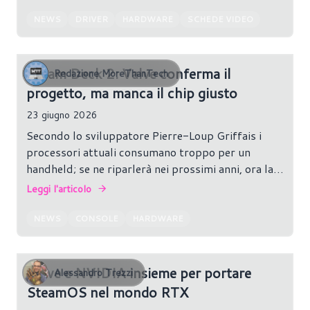
NEWS
DRIVER
HARDWARE
SCHEDE VIDEO
Steam Deck 2: Valve conferma il
Redazione MoreThanTech
progetto, ma manca il chip giusto
23 giugno 2026
Secondo lo sviluppatore Pierre-Loup Griffais i
processori attuali consumano troppo per un
handheld; se ne riparlerà nei prossimi anni, ora la
priorità è Steam Machine.
Leggi l'articolo
NEWS
CONSOLE
HARDWARE
Valve e NVIDIA insieme per portare
Alessandro Trezzi
SteamOS nel mondo RTX