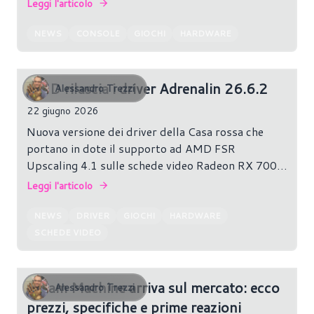
Leggi l'articolo
debuttare sul mercato con un listino superiore ai
1.000 dollari (oltre 1.000 euro in Europa). E no, la
NEWS
CONSOLE
GIOCHI
HARDWARE
colpa non sarebbe solo della crisi delle memorie
che stiamo vivendo.
AMD rilascia i driver Adrenalin 26.6.2
Alessandro Trezzi
22 giugno 2026
Nuova versione dei driver della Casa rossa che
portano in dote il supporto ad AMD FSR
Upscaling 4.1 sulle schede video Radeon RX 7000
e ottimizzazioni per nuovi titoli come Assassin's
Leggi l'articolo
Creed Black Flag Resynced e DOOM: The Dark
Ages - Revelations
NEWS
DRIVER
GIOCHI
HARDWARE
SCHEDE VIDEO
Steam Machine arriva sul mercato: ecco
Alessandro Trezzi
prezzi, specifiche e prime reazioni