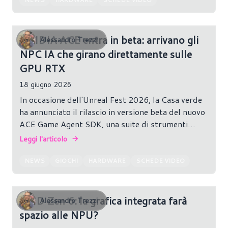
NVIDIA ACE entra in beta: arrivano gli
Alessandro Trezzi
NPC IA che girano direttamente sulle
GPU RTX
18 giugno 2026
In occasione dell'Unreal Fest 2026, la Casa verde
ha annunciato il rilascio in versione beta del nuovo
ACE Game Agent SDK, una suite di strumenti
pensata per consentire agli sviluppatori di creare
Leggi l'articolo
compagni virtuali e personaggi non giocanti basati
sull'intelligenza artificiale da eseguire
NEWS
GIOCHI
HARDWARE
SCHEDE VIDEO
direttamente sulle GPU GeForce RTX.
AMD Zen 6: la grafica integrata farà
Alessandro Trezzi
spazio alle NPU?