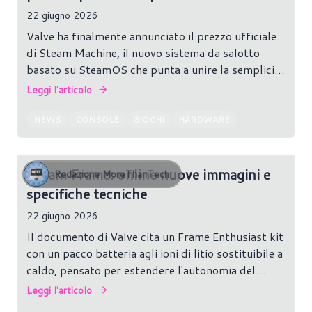
22 giugno 2026
Valve ha finalmente annunciato il prezzo ufficiale
di Steam Machine, il nuovo sistema da salotto
basato su SteamOS che punta a unire la semplicità
di una console con la flessibilità di un PC.
Leggi l'articolo
NEWS
CONSOLE
GIOCHI
HARDWARE
Steam Frame: online nuove immagini e
Redazione MoreThanTech
specifiche tecniche
22 giugno 2026
Il documento di Valve cita un Frame Enthusiast kit
con un pacco batteria agli ioni di litio sostituibile a
caldo, pensato per estendere l'autonomia del
visore.
Leggi l'articolo