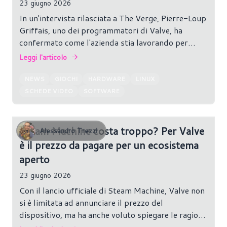
23 giugno 2026
In un'intervista rilasciata a The Verge, Pierre-Loup
Griffais, uno dei programmatori di Valve, ha
confermato come l'azienda stia lavorando per
ampliare in modo significativo la compatibilità del
Leggi l'articolo
sistema operativo, includendo anche il supporto
alle schede grafiche NVIDIA GeForce RTX.
NEWS
GIOCHI
HARDWARE
LINUX
SCHEDE VIDEO
SOFTWARE
Steam Machine costa troppo? Per Valve
Alessandro Trezzi
è il prezzo da pagare per un ecosistema
aperto
23 giugno 2026
Con il lancio ufficiale di Steam Machine, Valve non
si è limitata ad annunciare il prezzo del
dispositivo, ma ha anche voluto spiegare le ragioni
che hanno portato la nuova piattaforma a