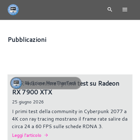
Pubblicazioni
HARDWARE
1678 risultati
FSR 4.1: online i primi test su Radeon
Redazione MoreThanTech
RX 7900 XTX
25 giugno 2026
I primi test della community in Cyberpunk 2077 a
4K con ray tracing mostrano il frame rate salire da
circa 24 a 60 FPS sulle schede RDNA 3.
Leggi l'articolo