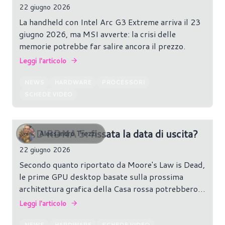
22 giugno 2026
La handheld con Intel Arc G3 Extreme arriva il 23
giugno 2026, ma MSI avverte: la crisi delle
memorie potrebbe far salire ancora il prezzo.
Leggi l'articolo
NEWS
HARDWARE
PROCESSORI
SCHEDE VIDEO
AMD RDNA 5: fissata la data di uscita?
Alessandro Trezzi
22 giugno 2026
Secondo quanto riportato da Moore's Law is Dead,
le prime GPU desktop basate sulla prossima
architettura grafica della Casa rossa potrebbero
debuttare a metà del 2027.
Leggi l'articolo
NEWS
HARDWARE
SCHEDE VIDEO