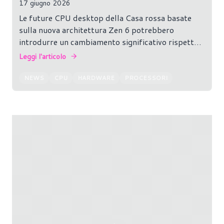
17 giugno 2026
Le future CPU desktop della Casa rossa basate
sulla nuova architettura Zen 6 potrebbero
introdurre un cambiamento significativo rispetto
alle attuali generazioni di chip Ryzen.
Leggi l'articolo
NEWS
CPU
HARDWARE
PROCESSORI