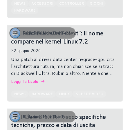
NEWS
ACCESSORI
CONTROLLER
GIOCHI
HARDWARE
NVIDIA "Blackwell-Next": il nome
Redazione MoreThanTech
compare nel kernel Linux 7.2
22 giugno 2026
Una patch al driver data center nvgrace-gpu cita
l'architettura futura, ma non chiarisce se si tratti
di Blackwell Ultra, Rubin o altro. Niente a che
vedere con le GeForce.
Leggi l'articolo
NEWS
HARDWARE
LINUX
SCHEDE VIDEO
MSI Claw 8 EX AI+: ecco specifiche
Redazione MoreThanTech
tecniche, prezzo e data di uscita