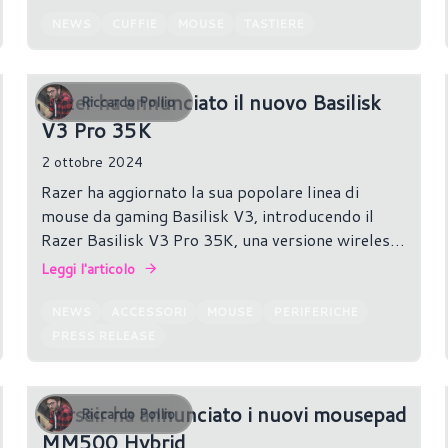
Charmander e Squirtle.
NEWS
CUFFIE
MOUSE
TASTIERE
Razer ha annunciato il nuovo Basilisk
Riccardo Pollio
V3 Pro 35K
2 ottobre 2024
Razer ha aggiornato la sua popolare linea di
mouse da gaming Basilisk V3, introducendo il
Razer Basilisk V3 Pro 35K, una versione wireless,
e il Razer Basilisk V3 35K, la variante cablata.
Leggi l'articolo
NEWS
ACCESSORI
MOUSE
PERIFERICHE
PRESS RELEASE
Corsair ha annunciato i nuovi mousepad
Riccardo Pollio
MM500 Hybrid