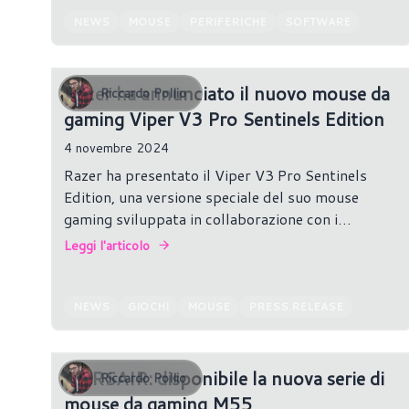
NEWS
MOUSE
PERIFERICHE
SOFTWARE
Razer ha annunciato il nuovo mouse da
Riccardo Pollio
gaming Viper V3 Pro Sentinels Edition
4 novembre 2024
Razer ha presentato il Viper V3 Pro Sentinels
Edition, una versione speciale del suo mouse
gaming sviluppata in collaborazione con i
Sentinels, celebre team di esports su
Leggi l'articolo
VALORANT.
NEWS
GIOCHI
MOUSE
PRESS RELEASE
CORSAIR: disponibile la nuova serie di
Riccardo Pollio
mouse da gaming M55