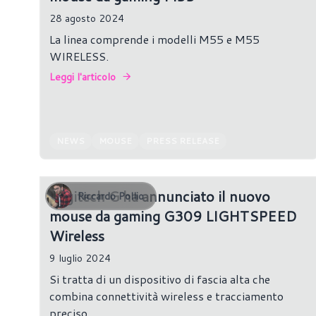
28 agosto 2024
La linea comprende i modelli M55 e M55
WIRELESS.
Leggi l'articolo
NEWS
MOUSE
PRESS RELEASE
Logitech G ha annunciato il nuovo
Riccardo Pollio
mouse da gaming G309 LIGHTSPEED
Wireless
9 luglio 2024
Si tratta di un dispositivo di fascia alta che
combina connettività wireless e tracciamento
preciso.