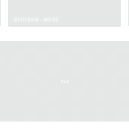
capace di arrivare a 42.000 CPI e 8.000Hz di
polling rate.
RECENSIONI
MOUSE
Ads