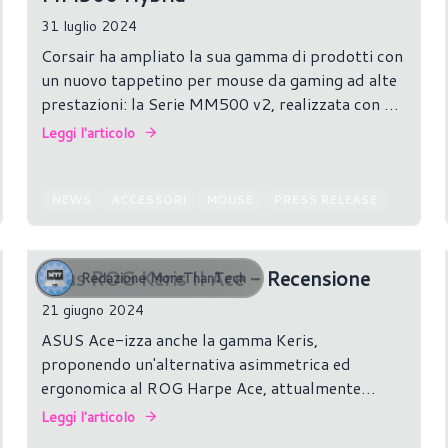
31 luglio 2024
Corsair ha ampliato la sua gamma di prodotti con
un nuovo tappetino per mouse da gaming ad alte
prestazioni: la Serie MM500 v2, realizzata con un
materiale ibrido in tessuto di precisione che offre
Leggi l'articolo
una tracciabilità avanzata a 360°.
NEWS
ACCESSORI
MOUSE
PRESS RELEASE
Asus ROG Keris II Ace - Recensione
Redazione MoreThanTech
21 giugno 2024
ASUS Ace-izza anche la gamma Keris,
proponendo un'alternativa asimmetrica ed
ergonomica al ROG Harpe Ace, attualmente
punta di diamante del brand per il gaming
Leggi l'articolo
competitivo, e aggiungendo al piatto un sensore