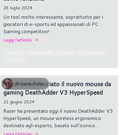
26 luglio 2024
Un tool molto interessante, soprattutto per i
giocatori di e-sports ed appassionati di PC
Gaming competitivo!
Leggi l'articolo
ARTICOLI
HARDWARE
MOUSE
PERIFERICHE
TASTIERE
Razer ha annunciato il nuovo mouse da
Riccardo Pollio
gaming DeathAdder V3 HyperSpeed
21 giugno 2024
Razer ha presentato oggi il nuovo DeathAdder V3
HyperSpeed, un mouse wireless ergonomico
destinato agli esports, basato sull'iconico
DeathAdder V3 Pro. Con oltre 20 milioni di unità
Leggi l'articolo