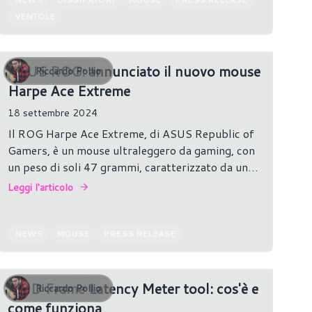
VENTOLE
ASUS ROG: annunciato il nuovo mouse
Riccardo Pollio
Harpe Ace Extreme
18 settembre 2024
Il ROG Harpe Ace Extreme, di ASUS Republic of
Gamers, è un mouse ultraleggero da gaming, con
un peso di soli 47 grammi, caratterizzato da un
guscio in fibra di carbonio che unisce resistenza e
Leggi l'articolo
leggerezza senza comprometterne la durabilità.
NEWS
MOUSE
PRESS RELEASE
AMD Frame Latency Meter tool: cos'è e
Riccardo Pollio
come funziona