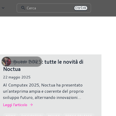
Cerca
Ctrl+K
56 risultati
Computer 2025: tutte le novità di
Riccardo Pollio
Noctua
22 maggio 2025
Al Computex 2025, Noctua ha presentato
un’anteprima ampia e coerente del proprio
sviluppo futuro, alternando innovazioni
proprietarie a collaborazioni selezionate, sempre
Leggi l'articolo
con un occhio attento a silenziosità, compattezza
ed efficienza termica.
NEWS
DISSIPATORI
MOUSE
PRESS RELEASE