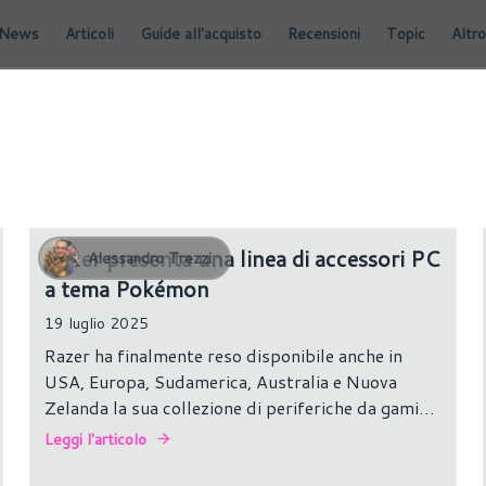
News
Articoli
Guide all'acquisto
Recensioni
Topic
Altro
Razer presenta una linea di accessori PC
Alessandro Trezzi
a tema Pokémon
19 luglio 2025
Razer ha finalmente reso disponibile anche in
USA, Europa, Sudamerica, Australia e Nuova
Zelanda la sua collezione di periferiche da gaming
con licenza ufficiale Pokémon. La linea include
Leggi l'articolo
tastiere, cuffie, mouse e tappetini decorati con
Pikachu e i tre starter di Kanto: Bulbasaur,