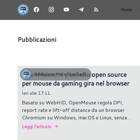
Home
Pubblicazioni
MOUSE
OpenMouse: il pannello open source
Redazione MoreThanTech
per mouse da gaming gira nel browser
Ieri alle 17:11
Basato su WebHID, OpenMouse regola DPI,
report rate e lift-off distance da un browser
Chromium su Windows, macOS e Linux, senza
installare nulla.
Leggi l'articolo