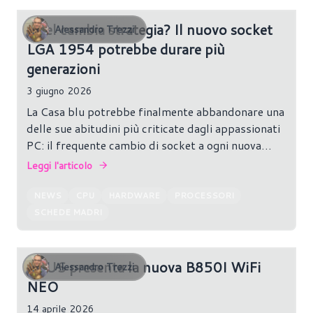
Intel cambia strategia? Il nuovo socket
Alessandro Trezzi
LGA 1954 potrebbe durare più
generazioni
3 giugno 2026
La Casa blu potrebbe finalmente abbandonare una
delle sue abitudini più criticate dagli appassionati
PC: il frequente cambio di socket a ogni nuova
generazione di processori.
Leggi l'articolo
NEWS
CPU
HARDWARE
PROCESSORI
SCHEDE MADRI
ASUS presenta la nuova B850I WiFi
Alessandro Trezzi
NEO
14 aprile 2026