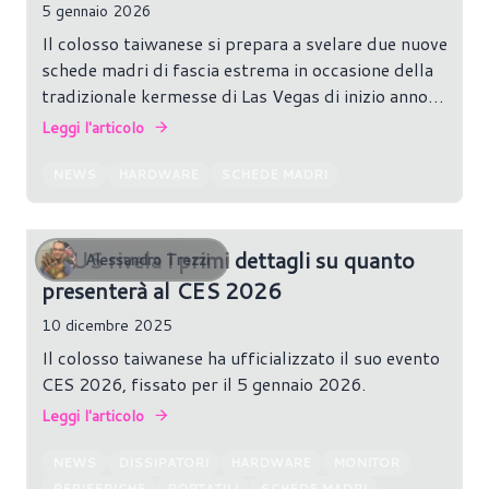
5 gennaio 2026
Il colosso taiwanese si prepara a svelare due nuove
schede madri di fascia estrema in occasione della
tradizionale kermesse di Las Vegas di inizio anno:
arrivano le ROG Crosshair X870E Glacial e
Leggi l'articolo
Crosshair X870E DARK HERO. I teaser ufficiali
confermano che si tratta dei nuovi modelli di
NEWS
HARDWARE
SCHEDE MADRI
punta della lineup ROG dedicata alla piattaforma
AM5.
ASUS rivela i primi dettagli su quanto
Alessandro Trezzi
presenterà al CES 2026
10 dicembre 2025
Il colosso taiwanese ha ufficializzato il suo evento
CES 2026, fissato per il 5 gennaio 2026.
Leggi l'articolo
NEWS
DISSIPATORI
HARDWARE
MONITOR
PERIFERICHE
PORTATILI
SCHEDE MADRI