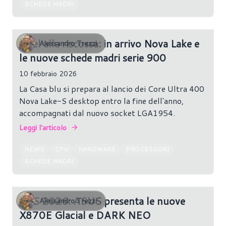
SCHEDE MADRI
Intel alla riscossa: in arrivo Nova Lake e
Alessandro Trezzi
le nuove schede madri serie 900
10 febbraio 2026
La Casa blu si prepara al lancio dei Core Ultra 400
Nova Lake-S desktop entro la fine dell'anno,
accompagnati dal nuovo socket LGA1954.
Leggi l'articolo
NEWS
CPU
HARDWARE
PROCESSORI
SCHEDE MADRI
CES 2026: ASUS presenta le nuove
Alessandro Trezzi
X870E Glacial e DARK NEO