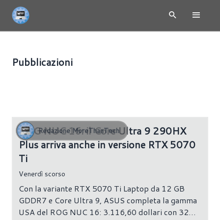
Pubblicazioni
SCHEDE MADRI
225 risultati
ROG NUC 16: il Core Ultra 9 290HX
Redazione MoreThanTech
Plus arriva anche in versione RTX 5070
Ti
Venerdì scorso
Con la variante RTX 5070 Ti Laptop da 12 GB
GDDR7 e Core Ultra 9, ASUS completa la gamma
USA del ROG NUC 16: 3.116,60 dollari con 32