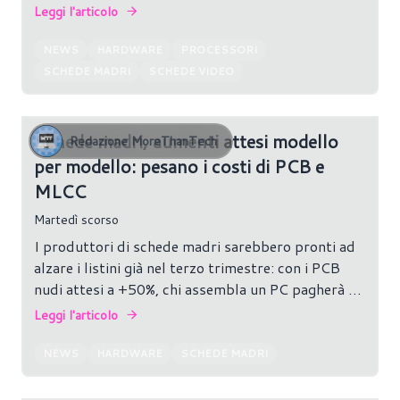
GB e 1 TB di SSD.
Leggi l'articolo
NEWS
HARDWARE
PROCESSORI
SCHEDE MADRI
SCHEDE VIDEO
Schede madri, aumenti attesi modello
Redazione MoreThanTech
per modello: pesano i costi di PCB e
MLCC
Martedì scorso
I produttori di schede madri sarebbero pronti ad
alzare i listini già nel terzo trimestre: con i PCB
nudi attesi a +50%, chi assembla un PC pagherà di
più.
Leggi l'articolo
NEWS
HARDWARE
SCHEDE MADRI