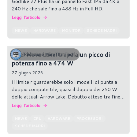
Godlike 27 Plus ha un pannello Fast IPS da 4K a
240 Hz che sale fino a 488 Hz in Full HD.
Leggi l'articolo
NEWS
HARDWARE
MONITOR
SCHEDE MADRI
Intel Nova Lake: trapela un picco di
Redazione MoreThanTech
potenza fino a 474 W
27 giugno 2026
Il limite riguarderebbe solo i modelli di punta a
doppio compute tile, quasi il doppio dei 250 W
delle attuali Arrow Lake. Debutto atteso tra fine
2026 e inizio 2027.
Leggi l'articolo
NEWS
CPU
HARDWARE
PROCESSORI
SCHEDE MADRI