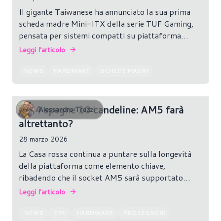
Il gigante Taiwanese ha annunciato la sua prima
scheda madre Mini-ITX della serie TUF Gaming,
pensata per sistemi compatti su piattaforma
AM5.
Leggi l'articolo
NEWS
HARDWARE
SCHEDE MADRI
AM4 spegne 10 candeline: AM5 farà
Alessandro Trezzi
altrettanto?
28 marzo 2026
La Casa rossa continua a puntare sulla longevità
della piattaforma come elemento chiave,
ribadendo che il socket AM5 sarà supportato
almeno fino al 2027 ed oltre.
Leggi l'articolo
NEWS
CPU
HARDWARE
PROCESSORI