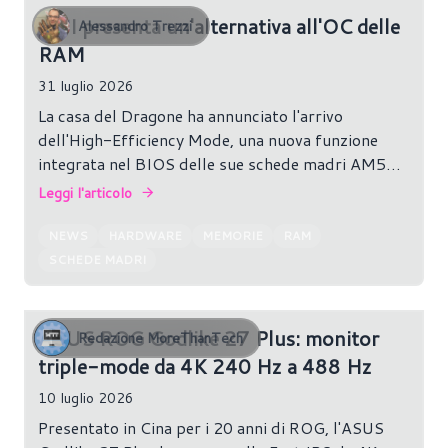
MSI presenta un'alternativa all'OC delle
Alessandro Trezzi
RAM
31 luglio 2026
La casa del Dragone ha annunciato l'arrivo
dell'High-Efficiency Mode, una nuova funzione
integrata nel BIOS delle sue schede madri AM5
che promette di ridurre la latenza delle memorie
Leggi l'articolo
DDR5 AMD EXPO standard senza richiedere
l'acquisto dei più costosi moduli EXPO Ultra Low
NEWS
HARDWARE
MEMORIE
RAM
Latency (ULL). La funzione è disponibile tramite
SCHEDE MADRI
l'ultima versione di Click BIOS X.
ASUS ROG Godlike 27 Plus: monitor
Redazione MoreThanTech
triple-mode da 4K 240 Hz a 488 Hz
10 luglio 2026
Presentato in Cina per i 20 anni di ROG, l'ASUS