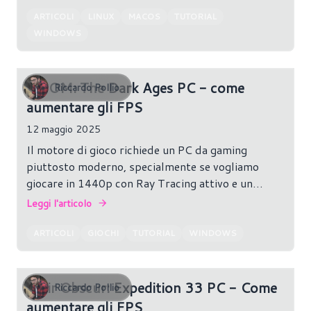
account, possiamo farlo in pochi minuti
ARTICOLI
LINUX
MACOS
TUTORIAL
direttamente dal client ufficiale. Vediamo insieme
WINDOWS
come procedere.
DOOM: The Dark Ages PC - come
Riccardo Pollio
aumentare gli FPS
12 maggio 2025
Il motore di gioco richiede un PC da gaming
piuttosto moderno, specialmente se vogliamo
giocare in 1440p con Ray Tracing attivo e un
framerate stabile.
Leggi l'articolo
ARTICOLI
GIOCHI
TUTORIAL
WINDOWS
Clair Obscur: Expedition 33 PC - Come
Riccardo Pollio
aumentare gli FPS