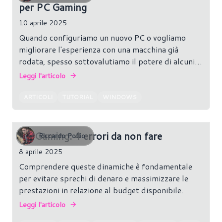
per PC Gaming
10 aprile 2025
Quando configuriamo un nuovo PC o vogliamo
migliorare l'esperienza con una macchina già
rodata, spesso sottovalutiamo il potere di alcuni
software gratuiti. In realtà, ci sono strumenti che
Leggi l'articolo
riescono a fare davvero la differenza,
semplificando molte operazioni e migliorando il
ARTICOLI
TUTORIAL
WINDOWS
controllo che abbiamo sul nostro hardware.
PC Gaming: 4 errori da non fare
Riccardo Pollio
8 aprile 2025
Comprendere queste dinamiche è fondamentale
per evitare sprechi di denaro e massimizzare le
prestazioni in relazione al budget disponibile.
Leggi l'articolo