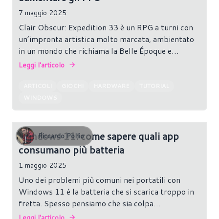
7 maggio 2025
Clair Obscur: Expedition 33 è un RPG a turni con
un’impronta artistica molto marcata, ambientato
in un mondo che richiama la Belle Époque e
caratterizzato da un sistema di combattimento
Leggi l'articolo
dinamico e reattivo. Tuttavia, su PC non sempre il
gioco risulta fluido, soprattutto con hardware al
ARTICOLI
GIOCHI
HARDWARE
TUTORIAL
limite dei requisiti minimi.
WINDOWS
Windows 11: come sapere quali app
Riccardo Pollio
consumano più batteria
1 maggio 2025
Uno dei problemi più comuni nei portatili con
Windows 11 è la batteria che si scarica troppo in
fretta. Spesso pensiamo che sia colpa
dell’hardware, ma in realtà il vero responsabile
Leggi l'articolo