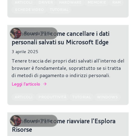
ARTICOLI
DRIVER
HARDWARE
MEMORIE
RAM
SCHEDE VIDEO
TUTORIAL
Windows 11: come cancellare i dati
Riccardo Pollio
personali salvati su Microsoft Edge
3 aprile 2025
Tenere traccia dei propri dati salvati all'interno del
browser è fondamentale, soprattutto se si tratta
di metodi di pagamento o indirizzi personali.
Leggi l'articolo
ARTICOLI
PRODUTTIVITÀ
TUTORIAL
WINDOWS
Windows 11: come riavviare l'Esplora
Riccardo Pollio
Risorse