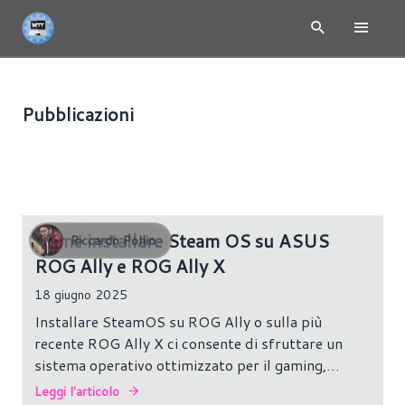
Pubblicazioni
TUTORIAL
235 risultati
Come installare Steam OS su ASUS
Riccardo Pollio
ROG Ally e ROG Ally X
18 giugno 2025
Installare SteamOS su ROG Ally o sulla più
recente ROG Ally X ci consente di sfruttare un
sistema operativo ottimizzato per il gaming,
interamente dedicato alla libreria Steam e
Leggi l'articolo