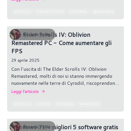
può essere un’applicazione che consuma più
energia del dovuto.
ARTICOLI
PRODUTTIVITÀ
TUTORIAL
WINDOWS
The Elder Scrolls IV: Oblivion
Riccardo Pollio
Remastered PC - Come aumentare gli
FPS
29 aprile 2025
Con l’uscita di The Elder Scrolls IV: Oblivion
Remastered, molti di noi si stanno immergendo
nuovamente nelle terre di Cyrodiil, riscoprendone
la magia sotto una veste grafica aggiornata.
Leggi l'articolo
ARTICOLI
GIOCHI
TUTORIAL
WINDOWS
Windows 11: i migliori 5 software gratis
Riccardo Pollio