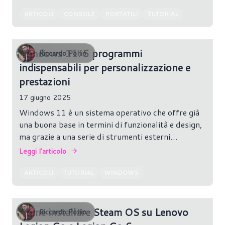
perfetto per chi desidera un’alternativa leggera e
reattiva a Windows.
ARTICOLI
CONSOLE
PORTATILI
TUTORIAL
Windows 11: 5 programmi
Riccardo Pollio
indispensabili per personalizzazione e
prestazioni
17 giugno 2025
Windows 11 è un sistema operativo che offre già
una buona base in termini di funzionalità e design,
ma grazie a una serie di strumenti esterni
possiamo spingerlo ben oltre i suoi limiti
Leggi l'articolo
predefiniti.
ARTICOLI
TUTORIAL
WINDOWS
Come installare Steam OS su Lenovo
Riccardo Pollio