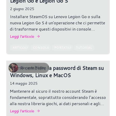
Legion Go e Legion Go S
2 giugno 2025
Installare SteamOS su Lenovo Legion Go o sulla
nuova Legion Go S è un'operazione che ci permette
di trasformare questi dispositivi in console
portatili simili a Steam Deck, con un sistema
Leggi l'articolo
operativo orientato al gaming e all’ecosistema
Valve.
ARTICOLI
CONSOLE
PORTATILI
TUTORIAL
Come cambiare la password di Steam su
Riccardo Pollio
Windows, Linux e MacOS
14 maggio 2025
Mantenere al sicuro il nostro account Steam è
fondamentale, soprattutto considerando l’accesso
alla nostra libreria giochi, ai dati personali e agli
eventuali metodi di pagamento associati. Se
Leggi l'articolo
vogliamo cambiare la password del nostro