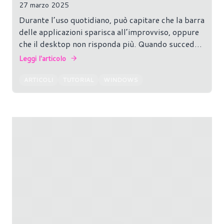
27 marzo 2025
Durante l’uso quotidiano, può capitare che la barra
delle applicazioni sparisca all’improvviso, oppure
che il desktop non risponda più. Quando succede,
far ripartire Explorer può essere la soluzione più
Leggi l'articolo
semplice e veloce per risolvere il problema.
ARTICOLI
TUTORIAL
WINDOWS