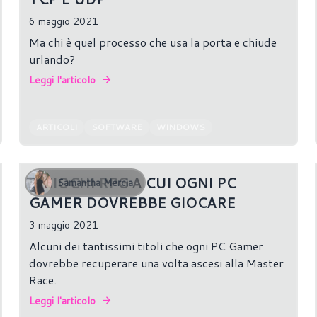
6 maggio 2021
Ma chi è quel processo che usa la porta e chiude
urlando?
Leggi l'articolo
ARTICOLI
SOFTWARE
WINDOWS
5 GIOCHI RPG A CUI OGNI PC
Samantha Mercia
GAMER DOVREBBE GIOCARE
3 maggio 2021
Alcuni dei tantissimi titoli che ogni PC Gamer
dovrebbe recuperare una volta ascesi alla Master
Race.
Leggi l'articolo