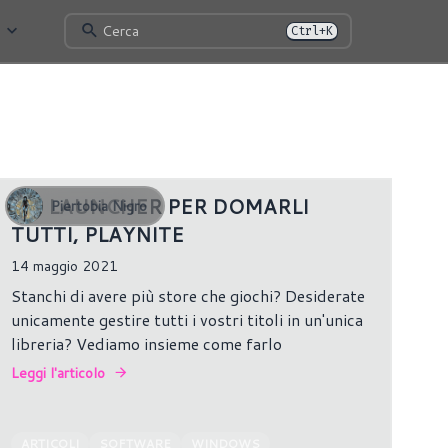
Cerca
Ctrl+K
4510 risultati
UN LAUNCHER PER DOMARLI
Piertobia Nigro
TUTTI, PLAYNITE
14 maggio 2021
Stanchi di avere più store che giochi? Desiderate
unicamente gestire tutti i vostri titoli in un'unica
libreria? Vediamo insieme come farlo
Leggi l'articolo
ARTICOLI
SOFTWARE
WINDOWS