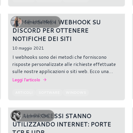
COME USARE I WEBHOOK SU
Samantha Mercia
DISCORD PER OTTENERE
NOTIFICHE DEI SITI
10 maggio 2021
I webhooks sono dei metodi che forniscono
risposte personalizzate alle richieste effettuate
sulle nostre applicazioni o siti web. Ecco una
guida semplicissima per capire come
Leggi l'articolo
implementarli su Discord!
ARTICOLI
SOFTWARE
WINDOWS
QUALI PROCESSI STANNO
Lorenzo Chini
UTILIZZANDO INTERNET: PORTE
TCP E UDP