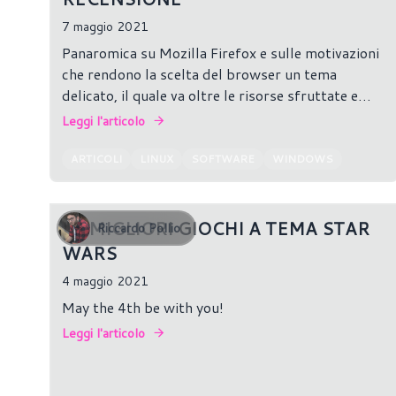
7 maggio 2021
Panaromica su Mozilla Firefox e sulle motivazioni
che rendono la scelta del browser un tema
delicato, il quale va oltre le risorse sfruttate e
velocità di caricamento della pagine.
Leggi l'articolo
ARTICOLI
LINUX
SOFTWARE
WINDOWS
I 5 MIGLIORI GIOCHI A TEMA STAR
Riccardo Pollio
WARS
4 maggio 2021
May the 4th be with you!
Leggi l'articolo