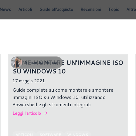
News
Articoli
Guide all'acquisto
Recensioni
Topic
Altro
COME MONTARE UN’IMMAGINE ISO
Samantha Mercia
SU WINDOWS 10
17 maggio 2021
Guida completa su come montare e smontare
immagini ISO su Windows 10, utilizzando
Powershell e gli strumenti integrati.
Leggi l'articolo
ARTICOLI
SOFTWARE
WINDOWS