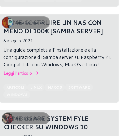
COME COSTRUIRE UN NAS CON
Luca Lombardo
MENO DI 100€ [SAMBA SERVER]
8 maggio 2021
Una guida completa all'installazione e alla
configurazione di Samba server su Raspberry Pi.
Compatibile con Windows, MacOS e Linux!
Leggi l'articolo
ARTICOLI
LINUX
MACOS
SOFTWARE
WINDOWS
COME USARE SYSTEM FYLE
Riccardo Pollio
CHECKER SU WINDOWS 10