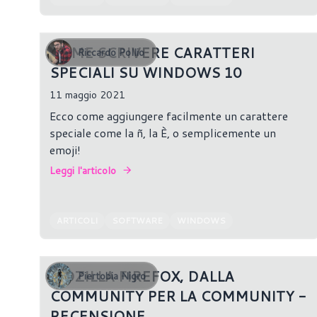
COME SCRIVERE CARATTERI
Riccardo Pollio
SPECIALI SU WINDOWS 10
11 maggio 2021
Ecco come aggiungere facilmente un carattere
speciale come la ñ, la È, o semplicemente un
emoji!
Leggi l'articolo
ARTICOLI
SOFTWARE
WINDOWS
MOZILLA FIREFOX, DALLA
Piertobia Nigro
COMMUNITY PER LA COMMUNITY -
RECENSIONE