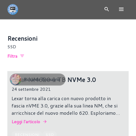
Recensioni
SSD
Filtra
Lexar NM620 1 TB NVMe 3.0
Riccardo Buonaurio
24 settembre 2021
Lexar torna alla carica con nuovo prodotto in
fascia nVME 3.0, grazie alla sua linea NM, che si
arricchisce del nuovo modello 620. Esploriamo
assieme cosa offre, quali sono i punti di forza e
Leggi l'articolo
contro chi si confronta.
RECENSIONI
SSD