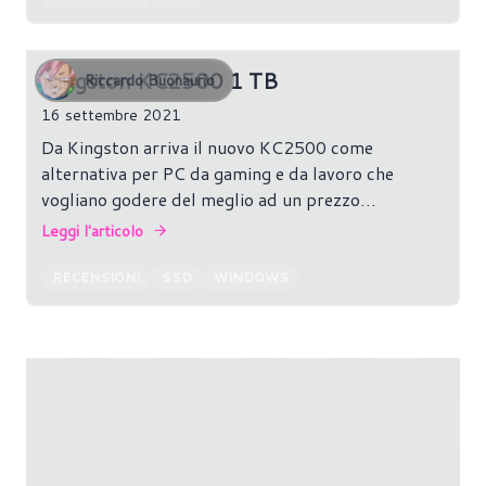
Kingston KC2500 1 TB
Riccardo Buonaurio
16 settembre 2021
Da Kingston arriva il nuovo KC2500 come
alternativa per PC da gaming e da lavoro che
vogliano godere del meglio ad un prezzo
contenuto.
Leggi l'articolo
RECENSIONI
SSD
WINDOWS