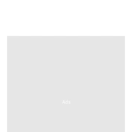
Mattia Rossi
Alessandro Sclafani
Alessandro Trezzi
Gianni Tumedei
Ads