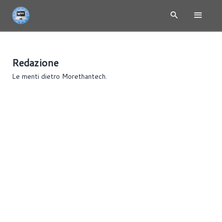
Redazione
Le menti dietro Morethantech.
Riccardo Agostinelli
Francesco Boschi
Riccardo Buonaurio
Fabio Carrista
Francesco Di Guardo
Giorgio Ferrari
Luca Lombardo
Francesco Minnocci
Alessandro Pilia
Riccardo Pollio