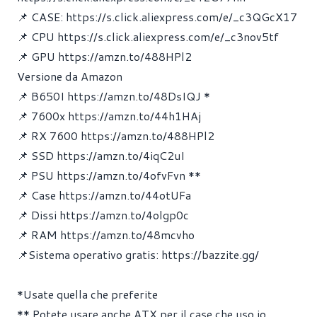
📌 CASE:
https://s.click.aliexpress.com/e/_c3QGcX17
📌 CPU
https://s.click.aliexpress.com/e/_c3nov5tf
📌 GPU
https://amzn.to/488HPl2
Versione da Amazon
📌 B650I
https://amzn.to/48DsIQJ
*
📌 7600x
https://amzn.to/44h1HAj
📌 RX 7600
https://amzn.to/488HPl2
📌 SSD
https://amzn.to/4iqC2uI
📌 PSU
https://amzn.to/4ofvFvn
**
📌 Case
https://amzn.to/44otUFa
📌 Dissi
https://amzn.to/4olgp0c
📌 RAM
https://amzn.to/48mcvho
📌Sistema operativo gratis:
https://bazzite.gg/
*Usate quella che preferite
** Potete usare anche ATX per il case che uso io