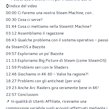
⌚Indice del video
00:00
Ci faremo una nostra Steam Machine, con ..
00:30
Cosa ci serve?
01:44
Cosa ci mettiamo nella Steamtt Machine?
03:12
Assembliamo il ragazzone
06:43
Qualche problema con il sistema operativo - passo
da SteamOS a Bazzite
09:57
Esploriamo un po' Bazzite
11:13
Esploriamo Big Picture di Steam (come SteamOS)
11:59
Problemi seri con le Shaders
12:48
Giochiamo in 4K 60 - Valve ha ragione?!
18:27
Problemi con gli anticheat (per ora)
19:23
Anche Arc Raiders gira veramente bene in 4K!
22:57
Conclusioni
📌 In qualità di Utenti Affiliate, riceviamo una
commissione variabile sugli acquisti effettuati mediante i