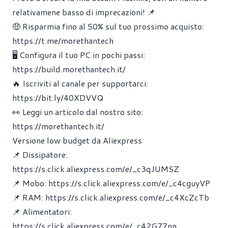
relativamene basso di imprecazioni! 📌
🤑 Risparmia fino al 50% sul tuo prossimo acquisto:
https://t.me/morethantech
🖥 Configura il tuo PC in pochi passi:
https://build.morethantech.it/
🔥 Iscriviti al canale per supportarci:
https://bit.ly/40XDVVQ
👀 Leggi un articolo dal nostro sito:
https://morethantech.it/
Versione low budget da Aliexpress
📌 Dissipatore:
https://s.click.aliexpress.com/e/_c3qJUMSZ
📌 Mobo:
https://s.click.aliexpress.com/e/_c4cguyVP
📌 RAM:
https://s.click.aliexpress.com/e/_c4XcZcTb
📌 Alimentatori:
https://s.click.aliexpress.com/e/_c42G77nn