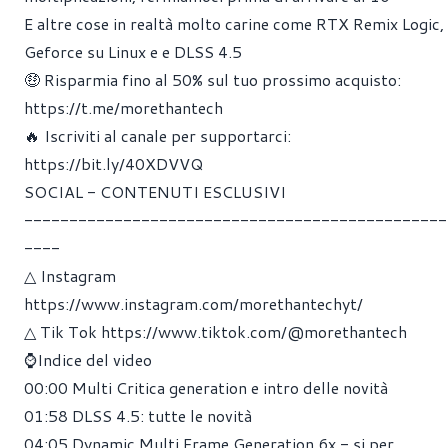
E altre cose in realtà molto carine come RTX Remix Logic,
Geforce su Linux e e DLSS 4.5
🤑 Risparmia fino al 50% sul tuo prossimo acquisto:
https://t.me/morethantech
🔥 Iscriviti al canale per supportarci:
https://bit.ly/40XDVVQ
SOCIAL - CONTENUTI ESCLUSIVI
-----------------------------------------------
----
△ Instagram
https://www.instagram.com/morethantechyt/
△ Tik Tok
https://www.tiktok.com/@morethantech
⌚Indice del video
00:00
Multi Critica generation e intro delle novità
01:58
DLSS 4.5: tutte le novità
04:05
Dynamic Multi Frame Generation 6x - si per