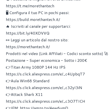
https://t.me/morethantech
🖥 Configura il tuo PC in pochi passi:
https://build.morethantech.it/
🔥 Iscriviti al canale per supportarci:
https://bit.ly/40XDVVQ
👀 Leggi un articolo dal nostro sito:
https://morethantech.it/
Prodotti nel video (Link Affiliati - Codici sconto sotto) 🚀
Postazione - Super economica - Sotto i 200€
👉Titan Army 1080P 144 Hz IPS
https://s.click.aliexpress.com/e/_c4UpbqT7
👉Aula Win68 Standard
https://s.click.aliexpress.com/e/_c32yI3iN
👉Attack Shark X11
https://s.click.aliexpress.com/e/_c3O7TICH
👉IEM:
https://amzn.to/4ew6umD