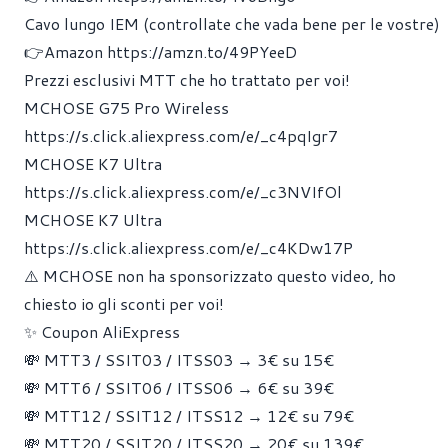
Cavo lungo IEM (controllate che vada bene per le vostre)
👉Amazon
https://amzn.to/49PYeeD
Prezzi esclusivi MTT che ho trattato per voi!
MCHOSE G75 Pro Wireless
https://s.click.aliexpress.com/e/_c4pqIgr7
MCHOSE K7 Ultra
https://s.click.aliexpress.com/e/_c3NVIfOl
MCHOSE K7 Ultra
https://s.click.aliexpress.com/e/_c4KDw17P
⚠️ MCHOSE non ha sponsorizzato questo video, ho
chiesto io gli sconti per voi!
✨ Coupon AliExpress
💸 MTT3 / SSIT03 / ITSS03 → 3€ su 15€
💸 MTT6 / SSIT06 / ITSS06 → 6€ su 39€
💸 MTT12 / SSIT12 / ITSS12 → 12€ su 79€
💸 MTT20 / SSIT20 / ITSS20 → 20€ su 139€