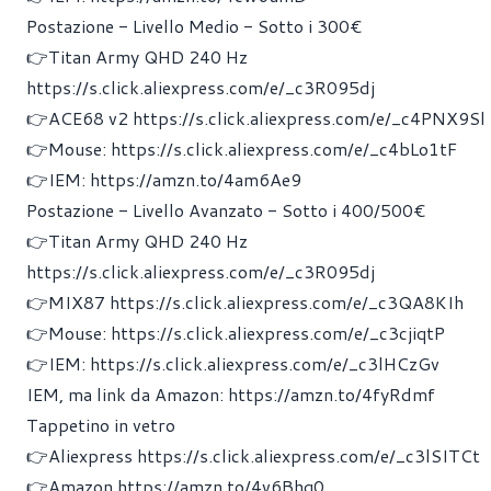
Postazione - Livello Medio - Sotto i 300€
👉Titan Army QHD 240 Hz
https://s.click.aliexpress.com/e/_c3R095dj
👉ACE68 v2
https://s.click.aliexpress.com/e/_c4PNX9Sl
👉Mouse:
https://s.click.aliexpress.com/e/_c4bLo1tF
👉IEM:
https://amzn.to/4am6Ae9
Postazione - Livello Avanzato - Sotto i 400/500€
👉Titan Army QHD 240 Hz
https://s.click.aliexpress.com/e/_c3R095dj
👉MIX87
https://s.click.aliexpress.com/e/_c3QA8KIh
👉Mouse:
https://s.click.aliexpress.com/e/_c3cjiqtP
👉IEM:
https://s.click.aliexpress.com/e/_c3lHCzGv
IEM, ma link da Amazon:
https://amzn.to/4fyRdmf
Tappetino in vetro
👉Aliexpress
https://s.click.aliexpress.com/e/_c3lSITCt
👉Amazon
https://amzn.to/4v6Bhg0