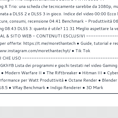
g X Trio: una scheda che tecnicamente sarebbe da 1080p, m
nata a DLSS 2 e DLSS 3 in gioco. Indice del video 00:00 Ecco
re, consumi, recensione 04:41 Benchmark - Produttività 0
08:43 DLSS 3: quanto è utile? 11:31 Meglio aspettare la v
OCIAL & SITO WEB - CONTENUTI ESCLUSIVI -------------
 offerte: https://t.me/morethantech ● Guide, tutorial e re
/www.instagram.com/morethantechyt/ ● Tik Tok
I CHE USO ----------------------------------------
3ZGKhYB Lista dei programmi e giochi testati nel video Gamin
 ● Modern Warfare II ● The Riftbreaker ● Hitman III ● Cyb
formance per Watt Produttività ● Octane Render ● Blender
 18.5 ● VRay Benchmark ● Indigo Renderer ● 3D Mark