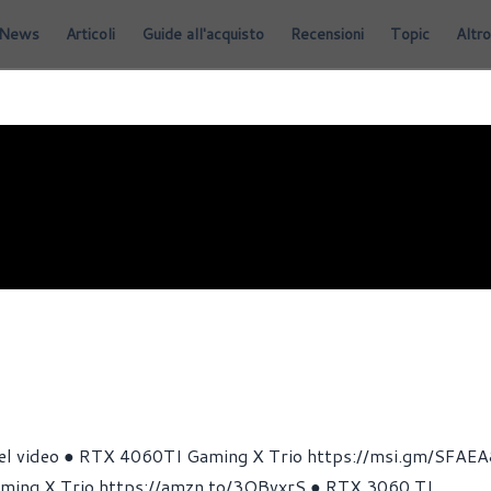
News
Articoli
Guide all'acquisto
Recensioni
Topic
Altro
i nel video ● RTX 4060TI Gaming X Trio https://msi.gm/SFAE
ing X Trio https://amzn.to/3OBvxrS ● RTX 3060 TI