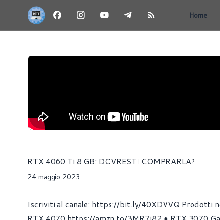
Home
RTX 4060 Ti 8 GB: DOVRESTI COMPRARLA?
24 maggio 2023
Iscriviti al canale: https://bit.ly/40XDVVQ Prodott
RTX 4070 https://amzn.to/3MR7i82 ● RTX 3070 Gam