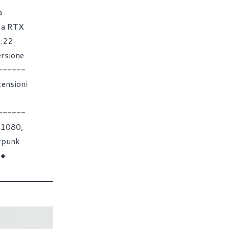
a
 la RTX
6:22
ersione
------
censioni
------
g 1080,
erpunk
 ●