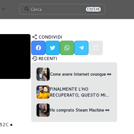
Cerca
Ctrl+K
CONDIVIDI
RECENTI
Come avere Internet ovunque 👀
FINALMENTE L'HO
RECUPERATO, QUESTO MINI
PC È.. 👀
Ho comprato Steam Machine 👀
A82C ●