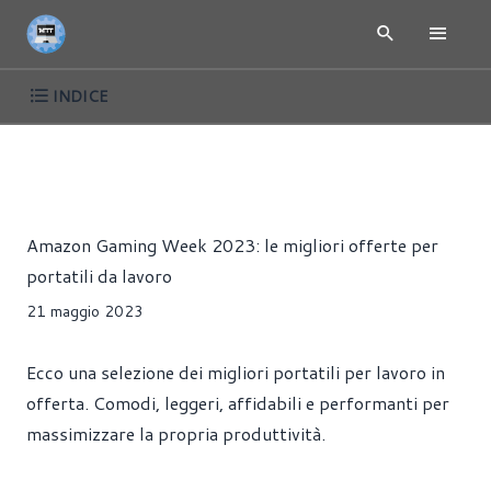
INDICE
AMAZON GAMING WEEK MAGGIO 2023 - LE MIGLIORI
NE
OFFERTE
Riccardo Pollio
Amazon Gaming Week 2023: le migliori offerte per
portatili da lavoro
21 maggio 2023
Ecco una selezione dei migliori portatili per lavoro in
offerta. Comodi, leggeri, affidabili e performanti per
massimizzare la propria produttività.