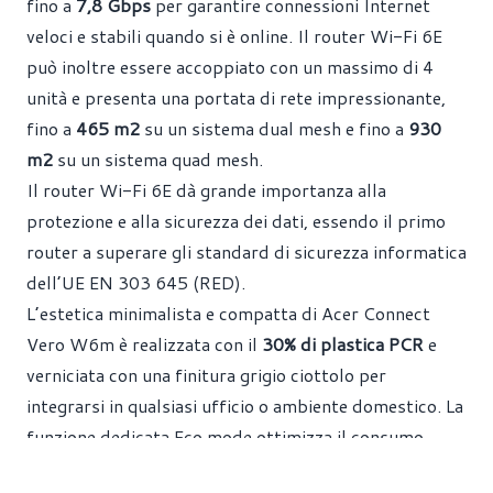
fino a
7,8 Gbps
per garantire connessioni Internet
veloci e stabili quando si è online. Il router Wi-Fi 6E
può inoltre essere accoppiato con un massimo di 4
unità e presenta una portata di rete impressionante,
fino a
465 m2
su un sistema dual mesh e fino a
930
m2
su un sistema quad mesh.
Il router Wi-Fi 6E dà grande importanza alla
protezione e alla sicurezza dei dati, essendo il primo
router a superare gli standard di sicurezza informatica
dell’UE EN 303 645 (RED).
L’estetica minimalista e compatta di Acer Connect
Vero W6m è realizzata con il
30% di plastica PCR
e
verniciata con una finitura grigio ciottolo per
integrarsi in qualsiasi ufficio o ambiente domestico. La
funzione dedicata Eco mode ottimizza il consumo
energetico del router e degli altri dispositivi connessi,