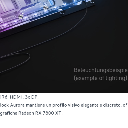
DR6, HDMI, 3x DP.
block Aurora mantiene un profilo visivo elegante e discreto, o
de grafiche Radeon RX 7800 XT.