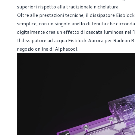
superiori rispetto alla tradizionale nichelatura.
Oltre alle prestazioni tecniche, il dissipatore Eisbloc
semplice, con un singolo anello di tenuta che circonda 
digitalmente crea un effetto di cascata luminosa nell’
Il dissipatore ad acqua Eisblock Aurora per Radeon RX
negozio online di Alphacool.