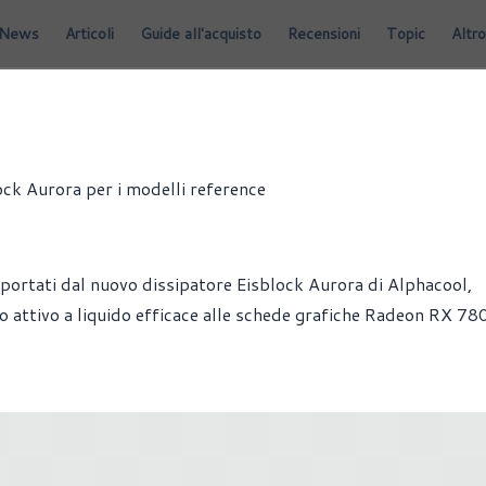
News
Articoli
Guide all'acquisto
Recensioni
Topic
Altro
 VIDEO
k Aurora per i modelli reference
ortati dal nuovo dissipatore Eisblock Aurora di Alphacool,
o attivo a liquido efficace alle schede grafiche Radeon RX 7