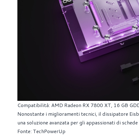
Compatibilità: AMD Radeon RX 7800 XT, 16 GB GD
Nonostante i miglioramenti tecnici, il dissipatore Eis
una soluzione avanzata per gli appassionati di sche
Fonte:
TechPowerUp