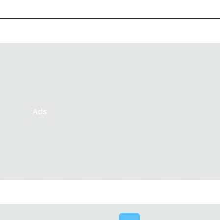
Ads
elata la nuova RTX GAMING X
ASUS: annunciata la nuov
LG
XT in versione DUAL e TU