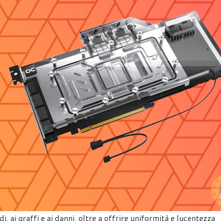
, ai graffi e ai danni, oltre a offrire uniformità e lucentezza