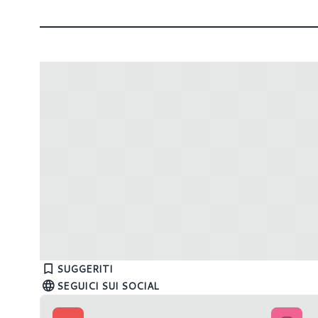
Intel Arc A310 e A380: Sparkle
MSI: sv
annuncia due nuove versioni custom
SLIM M
SUGGERITI
SEGUICI SUI SOCIAL