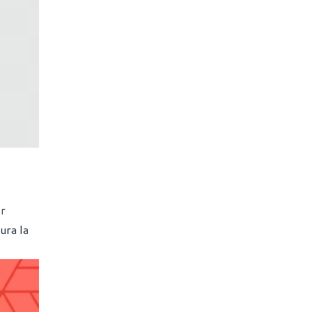
er
ura la