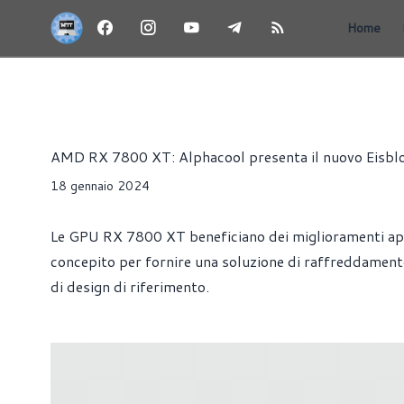
Home
RX 7000 - RDNA 3
NEWS
PRESS RELEASE
SCHEDE
Riccardo Pollio
AMD RX 7800 XT: Alphacool presenta il nuovo Eisbloc
18 gennaio 2024
Le GPU RX 7800 XT beneficiano dei miglioramenti app
concepito per fornire una soluzione di raffreddament
di design di riferimento.