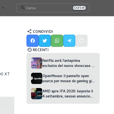
Cerca
Ctrl+K
CONDIVIDI
RECENTI
Netflix avrà l'anteprima
esclusiva del nuovo showcase di
GTA VI
800 XT
OpenMouse: il pannello open
source per mouse da gaming gira
nel browser
AMD apre IFA 2026: keynote il
4 settembre, nessun annuncio
confermato