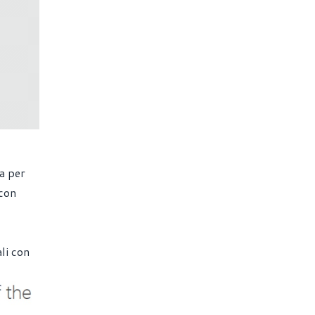
a per
 con
li con