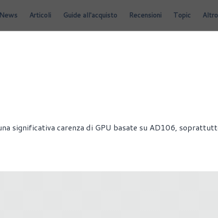
News
Articoli
Guide all'acquisto
Recensioni
Topic
Altro
una significativa carenza di GPU basate su AD106, soprattutt