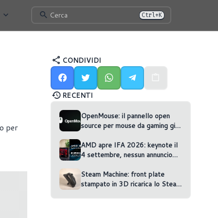
Cerca
Ctrl+K
CONDIVIDI
RECENTI
OpenMouse: il pannello open
source per mouse da gaming gira
o per
nel browser
AMD apre IFA 2026: keynote il
4 settembre, nessun annuncio
confermato
Steam Machine: front plate
stampato in 3D ricarica lo Steam
Controller