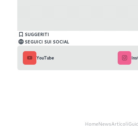
AMD: avvistata in Cina la custom RX
6600 LE
AMD rila
SUGGERITI
SEGUICI SUI SOCIAL
YouTube
Ins
Home
News
Articoli
Guid