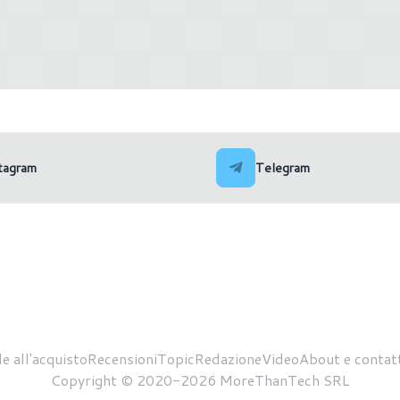
Intel rilascia i driver Arc 
scia i driver Adrenalin 24.4.1
101.5445
tagram
Telegram
e all'acquisto
Recensioni
Topic
Redazione
Video
About e contatt
Copyright © 2020-2026 MoreThanTech SRL