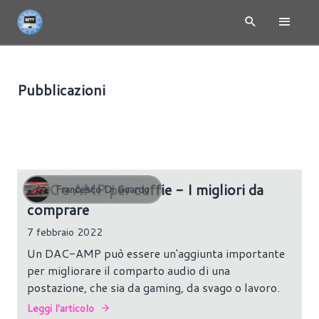
Pubblicazioni
SCHEDE AUDIO
4 risultati
DAC e AMP per cuffie - I migliori da
Francesco Di Guardo
comprare
7 febbraio 2022
Un DAC-AMP può essere un'aggiunta importante
per migliorare il comparto audio di una
postazione, che sia da gaming, da svago o lavoro.
Leggi l'articolo