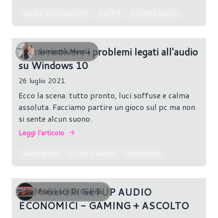
GUIDE ALL'ACQUISTO
CUFFIE
SCHEDE AUDIO
Come risolvere i problemi legati all'audio
Samantha Mercia
su Windows 10
26 luglio 2021
Ecco la scena: tutto pronto, luci soffuse e calma
assoluta. Facciamo partire un gioco sul pc ma non
si sente alcun suono.
Leggi l'articolo
HARDWARE
SCHEDE AUDIO
WINDOWS
I 3 MIGLIORI SETUP AUDIO
Francesco Di Guardo
ECONOMICI - GAMING + ASCOLTO