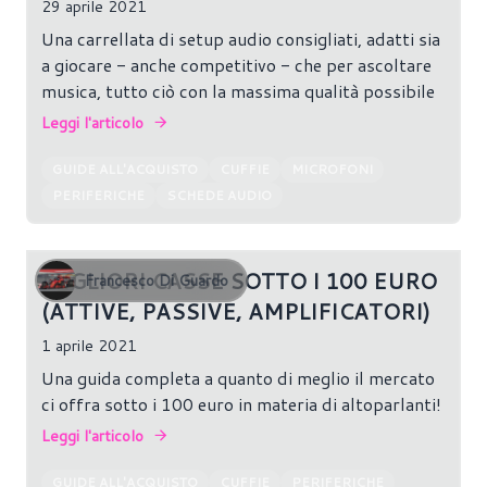
29 aprile 2021
Una carrellata di setup audio consigliati, adatti sia
a giocare - anche competitivo - che per ascoltare
musica, tutto ciò con la massima qualità possibile
Leggi l'articolo
GUIDE ALL'ACQUISTO
CUFFIE
MICROFONI
PERIFERICHE
SCHEDE AUDIO
MIGLIORI CASSE SOTTO I 100 EURO
Francesco Di Guardo
(ATTIVE, PASSIVE, AMPLIFICATORI)
1 aprile 2021
Una guida completa a quanto di meglio il mercato
ci offra sotto i 100 euro in materia di altoparlanti!
Leggi l'articolo
GUIDE ALL'ACQUISTO
CUFFIE
PERIFERICHE