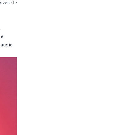
ivere le
,
 e
 audio