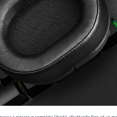
usica e giocare in completa libertà, sfruttando fino ad un m