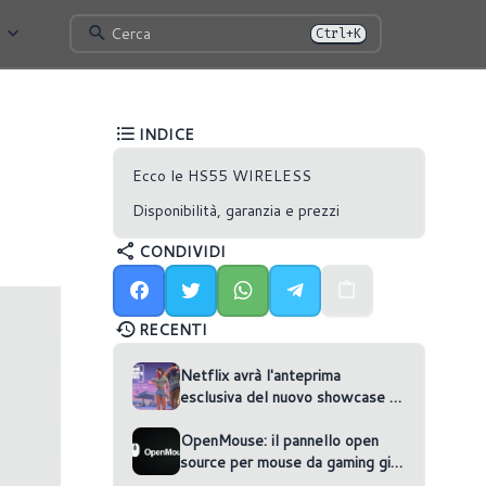
Cerca
Ctrl+K
INDICE
Ecco le HS55 WIRELESS
Disponibilità, garanzia e prezzi
CONDIVIDI
RECENTI
Netflix avrà l'anteprima
esclusiva del nuovo showcase di
GTA VI
OpenMouse: il pannello open
source per mouse da gaming gira
nel browser