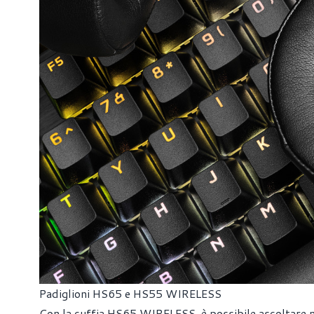
Padiglioni HS65 e HS55 WIRELESS
Con la cuffia HS65 WIRELESS, è possibile ascoltare m