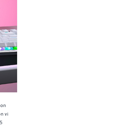
con
n vi
65