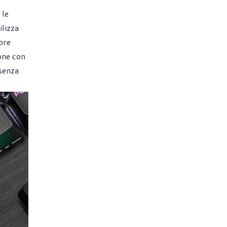
 le
lizza
ore
one con
 senza