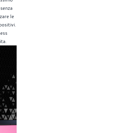
 senza
zare le
ositivi.
less
ita.