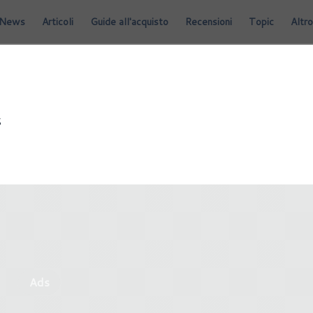
News
Articoli
Guide all'acquisto
Recensioni
Topic
Altro
S
Ads