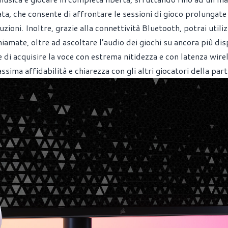
ata, che consente di affrontare le sessioni di gioco prolungate
zioni. Inoltre, grazie alla connettività Bluetooth, potrai utiliz
iamate, oltre ad ascoltare l’audio dei giochi su ancora più disp
 di acquisire la voce con estrema nitidezza e con latenza wire
sima affidabilità e chiarezza con gli altri giocatori della part