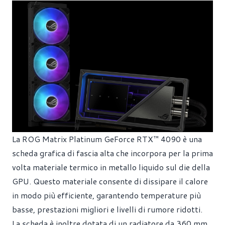
La ROG Matrix Platinum GeForce RTX™ 4090 è una
scheda grafica di fascia alta che incorpora per la prima
volta materiale termico in metallo liquido sul die della
GPU. Questo materiale consente di dissipare il calore
in modo più efficiente, garantendo temperature più
basse, prestazioni migliori e livelli di rumore ridotti.
La scheda è inoltre dotata di un radiatore da 360 mm