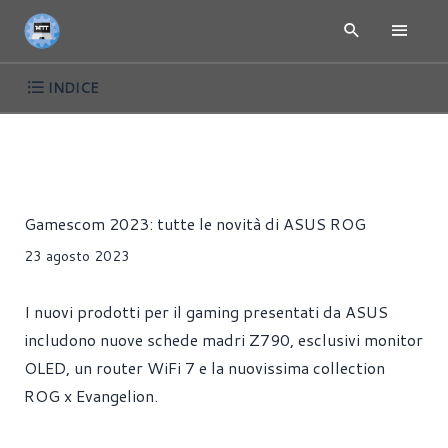
INDICE
NEWS
ACCESSORI
CUFFIE
HARDWARE
MOUSE
PE
Riccardo Pollio
Gamescom 2023: tutte le novità di ASUS ROG
23 agosto 2023
I nuovi prodotti per il gaming presentati da ASUS
includono nuove schede madri Z790, esclusivi monitor
OLED, un router WiFi 7 e la nuovissima collection
ROG x Evangelion.