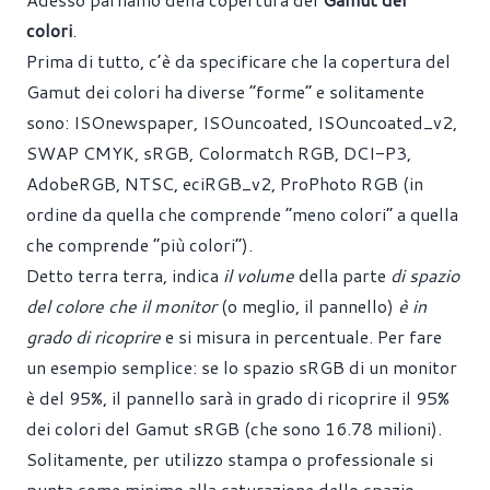
colori
.
Prima di tutto, c’è da specificare che la copertura del
Gamut dei colori ha diverse “forme” e solitamente
sono: ISOnewspaper, ISOuncoated, ISOuncoated_v2,
SWAP CMYK, sRGB, Colormatch RGB, DCI-P3,
AdobeRGB, NTSC, eciRGB_v2, ProPhoto RGB (in
ordine da
quella che comprende “meno colori” a quella
che comprende “più colori”).
Detto terra terra, indica
il volume
della parte
di spazio
del colore che il monitor
(o meglio, il pannello)
è in
grado di ricoprire
e si misura in percentuale. Per fare
un esempio semplice: se lo spazio sRGB di un monitor
è del 95%, il pannello sarà in grado di ricoprire il 95%
dei colori del Gamut sRGB (che sono 16.78 milioni).
Solitamente, per utilizzo stampa o professionale si
punta come minimo alla saturazione dello spazio