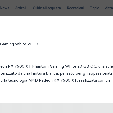
News
Articoli
Guide all'acquisto
Recensioni
Topic
Altro
 VIDEO
m Gaming White 20GB OC
Radeon RX 7900 XT Phantom Gaming White 20 GB OC, una sch
atterizzato da una finitura bianca, pensato per gli appassionati
 sulla tecnologia AMD Radeon RX 7900 XT, realizzata con un