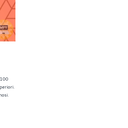
 100
eriori.
nosi.