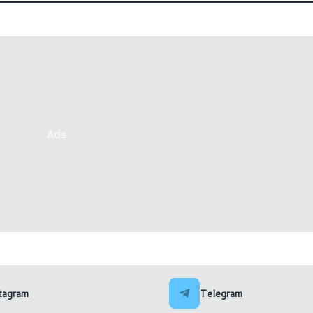
Ads
Alphacool rivela tre nuovi
GALAX: annunciata la nuo
ock serie Aurora
Carbon Fiber Edition
tagram
Telegram