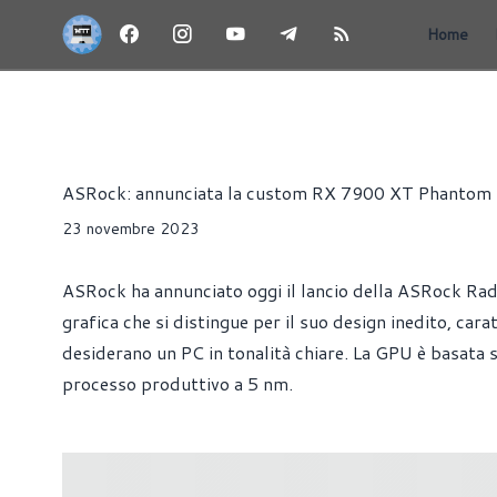
Home
RX 7000 - RDNA 3
NEWS
PRESS RELEASE
SCHEDE
Riccardo Pollio
ASRock: annunciata la custom RX 7900 XT Phanto
23 novembre 2023
ASRock ha annunciato oggi il lancio della ASRock 
grafica che si distingue per il suo design inedito, car
desiderano un PC in tonalità chiare. La GPU è basata
processo produttivo a 5 nm.