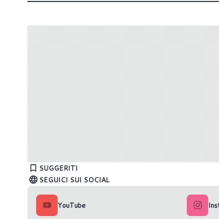
ASUS: annunciata la nuova GeFocre
RTX 40: 
RTX 4060Ti Dual
water bl
SUGGERITI
SEGUICI SUI SOCIAL
YouTube
Ins