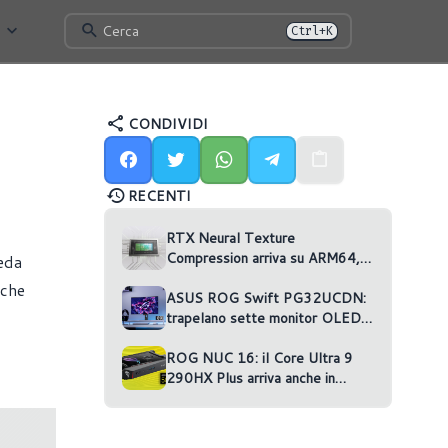
Cerca
Ctrl+K
CONDIVIDI
RECENTI
RTX Neural Texture
Compression arriva su ARM64,
eda
ma nessun gioco la usa
 che
ASUS ROG Swift PG32UCDN:
trapelano sette monitor OLED
non annunciati
ROG NUC 16: il Core Ultra 9
290HX Plus arriva anche in
versione RTX 5070 Ti