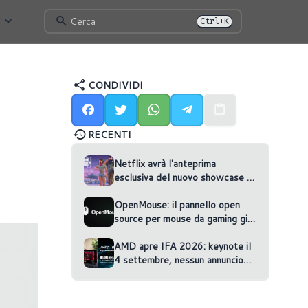
Cerca
Ctrl+K
CONDIVIDI
RECENTI
Netflix avrà l'anteprima
esclusiva del nuovo showcase di
GTA VI
OpenMouse: il pannello open
source per mouse da gaming gira
nel browser
AMD apre IFA 2026: keynote il
4 settembre, nessun annuncio
confermato