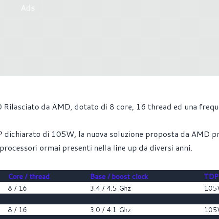
Ads
 Rilasciato da AMD, dotato di 8 core, 16 thread ed una freq
DP dichiarato di 105W, la nuova soluzione proposta da AMD 
processori ormai presenti nella line up da diversi anni.
Core / thread
Base / boost clock
TDP
8 / 16
3.4 / 4.5 Ghz
10
8 / 16
3.8 / 4.7 Ghz
10
8 / 16
3.0 / 4.1 Ghz
10