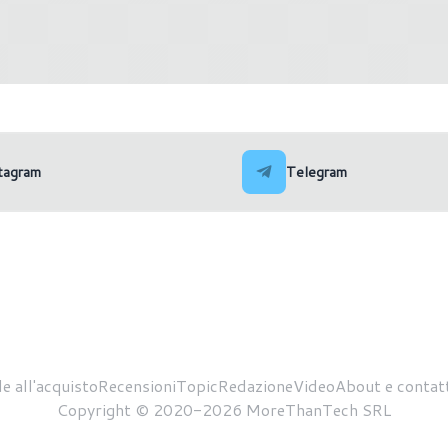
nix: emersi nuovi dettagli
MSI prepara le sue schede
l'ultimo aggiornamento
spingere la 14esima genera
CPU Intel oltre 6 GHz
tagram
Telegram
e all'acquisto
Recensioni
Topic
Redazione
Video
About e contatt
Copyright © 2020-2026 MoreThanTech SRL