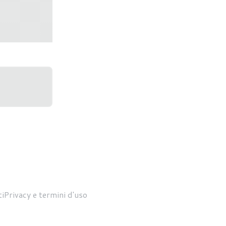
 madri per
zione di
i
Privacy e termini d'uso