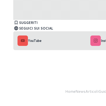
AMD: annunciati i nuovi processori
AMD Phoe
Ryzen Mobile con core Zen 4C
secondo 
SUGGERITI
AGESA
SEGUICI SUI SOCIAL
YouTube
Ins
Home
News
Articoli
Guid