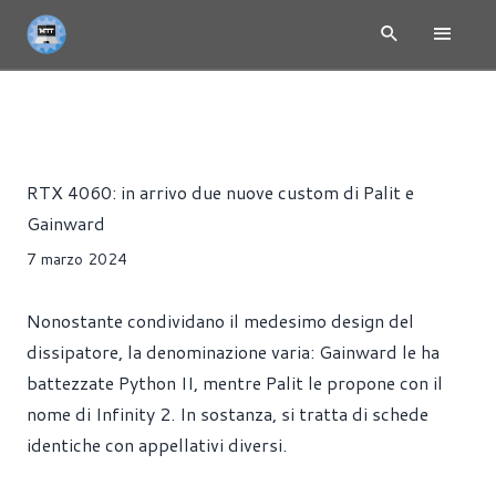
RTX 40 - ADA LOVELACE
NEWS
HARDWARE
SCHEDE VI
Riccardo Pollio
RTX 4060: in arrivo due nuove custom di Palit e
Gainward
7 marzo 2024
Nonostante condividano il medesimo design del
dissipatore, la denominazione varia: Gainward le ha
battezzate Python II, mentre Palit le propone con il
nome di Infinity 2. In sostanza, si tratta di schede
identiche con appellativi diversi.