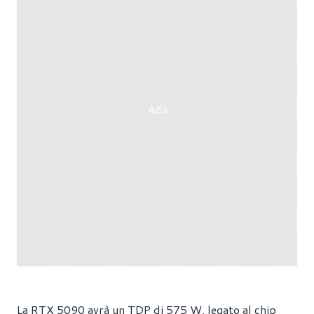
Ads
La RTX 5090 avrà un TDP di 575 W, legato al chip