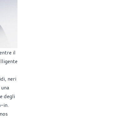
ntre il
lligente
i, neri
 una
e degli
-in.
tmos