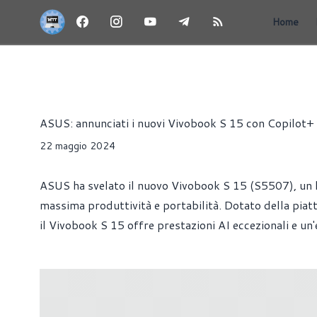
Home
NEWS
PORTATILI
PRESS RELEASE
PRODUTTIVITÀ
Riccardo Pollio
ASUS: annunciati i nuovi Vivobook S 15 con Copilot+
22 maggio 2024
ASUS ha svelato il nuovo Vivobook S 15 (S5507), un la
massima produttività e portabilità. Dotato della p
il Vivobook S 15 offre prestazioni AI eccezionali e un'