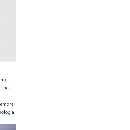
era
e Lock
 sempre
nologia