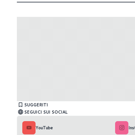
Lenovo ha annunciato i nuovi Yoga Slim
Microsof
7x e ThinkPad T14s Gen 6 con
Surface 
SUGGERITI
Copilot+
Edizione
SEGUICI SUI SOCIAL
YouTube
Ins