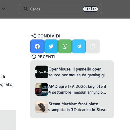
Cerca
Ctrl+K
CONDIVIDI
RECENTI
OpenMouse: il pannello open
source per mouse da gaming gira
 la
nel browser
egrato,
AMD apre IFA 2026: keynote il
4 settembre, nessun annuncio
confermato
Steam Machine: front plate
stampato in 3D ricarica lo Steam
Controller