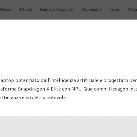
News
Articoli
Guide all'acquisto
Recensioni
Topic
Altro
WINDOWS
ptop potenziato dall'intelligenza artificiale e progettato per
iattaforma Snapdragon X Elite con NPU Qualcomm Hexagon int
efficienza energetica notevole.