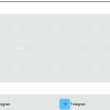
Ads
t ha annunciato i nuovi
Lenovo ha annunciato i nu
Pro e Surface Laptop 7a
AI P14s Gen 5 con process
Pro
tagram
Telegram