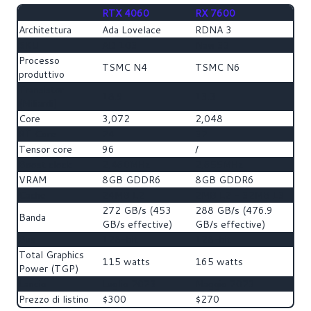
RTX 4060
RX 7600
Architettura
Ada Lovelace
RDNA 3
SKU
AD 103
Navi 33
Processo
TSMC N4
TSMC N6
produttivo
Transistor
18.9
13.3
(Miliardi)
Core
3,072
2,048
RT Core
24
32
Tensor core
96
/
Boost clock
2,460MHz
2,655MHz
VRAM
8GB GDDR6
8GB GDDR6
Cache
24MB L2
2MB L2 - 32MB L3
272 GB/s (453
288 GB/s (476.9
Banda
GB/s effective)
GB/s effective)
Bus
128-bit
128-bit
Total Graphics
115 watts
165 watts
Power (TGP)
Lancio
Luglio 2023
Maggio 2023
Prezzo di listino
$300
$270