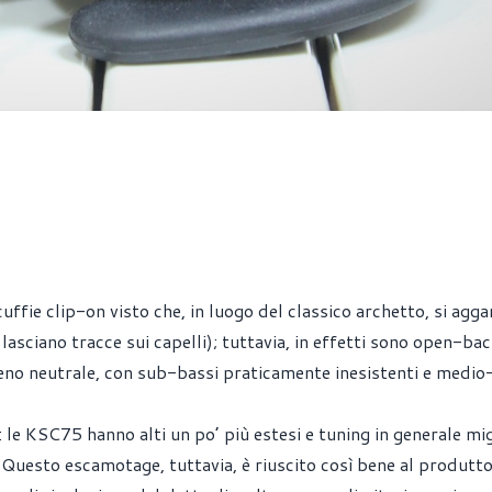
fie clip-on visto che, in luogo del classico archetto, si agg
 lasciano tracce sui capelli); tuttavia, in effetti sono open-bac
meno neutrale, con sub-bassi praticamente inesistenti e medio
: le KSC75 hanno alti un po’ più estesi e tuning in generale mig
Questo escamotage, tuttavia, è riuscito così bene al produtt