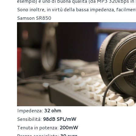
esempio) e uno di buona qualità (da MP3 320kbps in 
Sono inoltre, in virtù della bassa impedenza, facilmen
Samson SR850
Impedenza:
32 ohm
Sensibilità:
98dB SPL/mW
Tenuta in potenza:
200mW
Prezzo consigliato:
30 euro