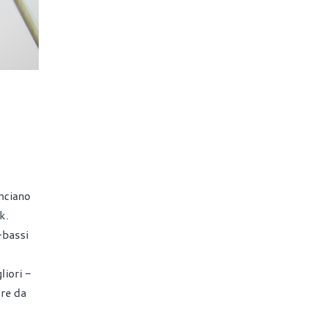
anciano
k.
-bassi
liori -
ore da