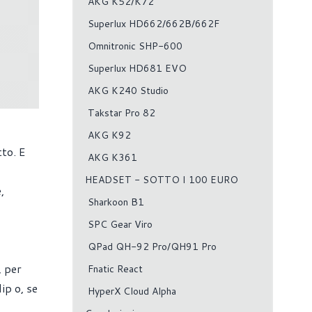
AKG K52/K72
Superlux HD662/662B/662F
Omnitronic SHP-600
Superlux HD681 EVO
AKG K240 Studio
Takstar Pro 82
AKG K92
tto. E
AKG K361
HEADSET - SOTTO I 100 EURO
,
Sharkoon B1
SPC Gear Viro
QPad QH-92 Pro/QH91 Pro
, per
Fnatic React
ip o, se
HyperX Cloud Alpha