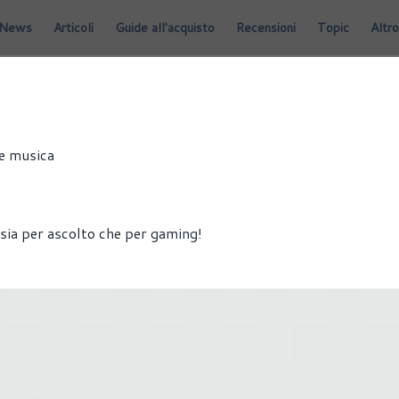
News
Articoli
Guide all'acquisto
Recensioni
Topic
Altro
 e musica
sia per ascolto che per gaming!