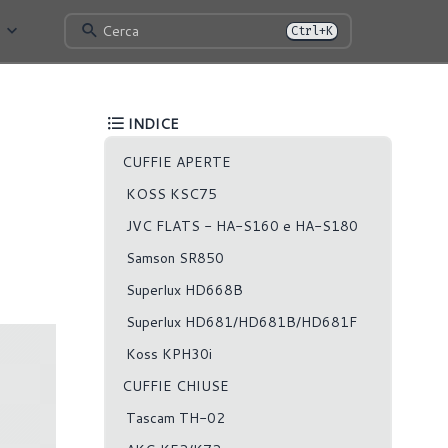
Cerca
Ctrl+K
INDICE
CUFFIE APERTE
KOSS KSC75
JVC FLATS - HA-S160 e HA-S180
Samson SR850
Superlux HD668B
Superlux HD681/HD681B/HD681F
Koss KPH30i
CUFFIE CHIUSE
Tascam TH-02