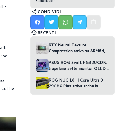
Conclusioni
lle
CONDIVIDI
i
RECENTI
RTX Neural Texture
alle
Compression arriva su ARM64,
esse
ma nessun gioco la usa
ASUS ROG Swift PG32UCDN:
trapelano sette monitor OLED
non annunciati
no
ROG NUC 16: il Core Ultra 9
290HX Plus arriva anche in
 cuffie
versione RTX 5070 Ti