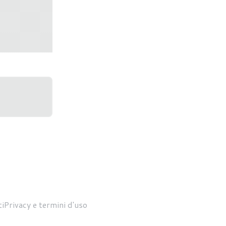
e nuove
upporto per
i
Privacy e termini d'uso