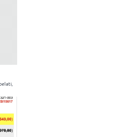
elati,