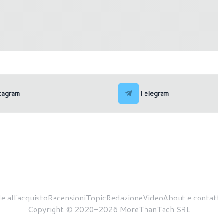
X 9060 XT in arrivo? Ecco gli
AMD RX 9000 XFX: ecco l
eak che sembrano dare
custom QuickSilver con s
e
la stampa 3D
tagram
Telegram
e all'acquisto
Recensioni
Topic
Redazione
Video
About e contatt
Copyright © 2020-2026 MoreThanTech SRL