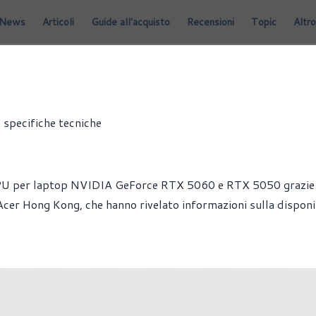
News
Articoli
Guide all'acquisto
Recensioni
Topic
Altro
 specifiche tecniche
e GPU per laptop NVIDIA GeForce RTX 5060 e RTX 5050 grazie
Acer Hong Kong, che hanno rivelato informazioni sulla disponib