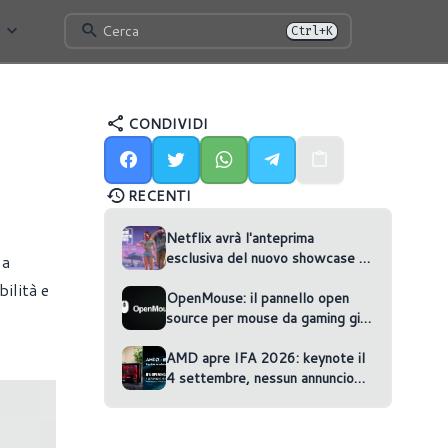
Cerca
Ctrl+K
CONDIVIDI
RECENTI
Netflix avrà l'anteprima
esclusiva del nuovo showcase di
 a
GTA VI
ilità e
OpenMouse: il pannello open
source per mouse da gaming gira
nel browser
AMD apre IFA 2026: keynote il
4 settembre, nessun annuncio
confermato