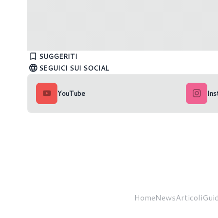
Radeon RX 9070 XT: performance
Radeon R
superiori alla RTX 5080 con
ultimi l
SUGGERITI
undervolt?
conferm
SEGUICI SUI SOCIAL
YouTube
Ins
Home
News
Articoli
Guid