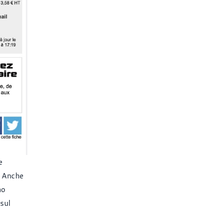
e
. Anche
no
sul