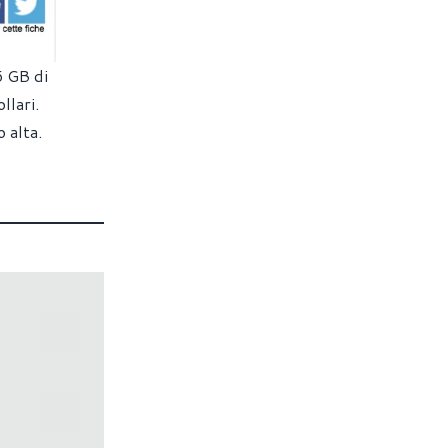
6 GB di
lari.
 alta.