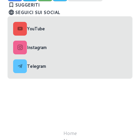
Xbox Game Pass: tutte le novità di Febbraio 2025
Nvidia GeForce Now
altri tre giochi
SUGGERITI
SEGUICI SUI SOCIAL
YouTube
Instagram
Telegram
Home