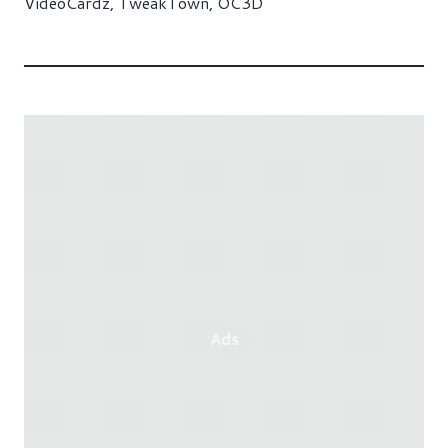
VideoCardz
,
TweakTown
,
OC3D
Ads