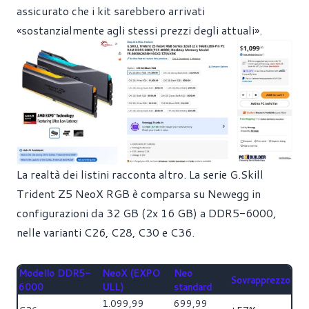
assicurato che i kit sarebbero arrivati
«sostanzialmente agli stessi prezzi degli attuali».
La realtà dei listini racconta altro. La serie G.Skill
Trident Z5 NeoX RGB è comparsa su Newegg in
configurazioni da 32 GB (2x 16 GB) a DDR5-6000,
nelle varianti C26, C28, C30 e C36.
Modello DDR5-
NeoX (EXPO
Neo
Sovrapprezzo
6000
ULL)
standard
1.099,99
699,99