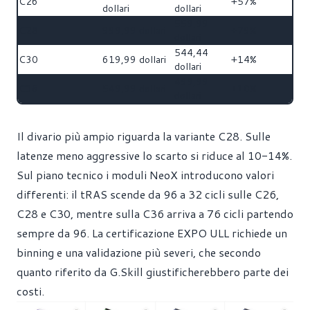
C26
+57%
dollari
dollari
559,99
C28
999,99 dollari
+79%
dollari
544,44
C30
619,99 dollari
+14%
dollari
499,99
C36
549,99 dollari
+10%
dollari
Il divario più ampio riguarda la variante C28. Sulle
latenze meno aggressive lo scarto si riduce al 10-14%.
Sul piano tecnico i moduli NeoX introducono valori
differenti: il tRAS scende da 96 a 32 cicli sulle C26,
C28 e C30, mentre sulla C36 arriva a 76 cicli partendo
sempre da 96. La certificazione EXPO ULL richiede un
binning e una validazione più severi, che secondo
quanto riferito da G.Skill giustificherebbero parte dei
costi.