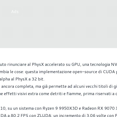
Ads
to rinunciare al PhysX accelerato su GPU, una tecnologia N
cambia le cose: questa implementazione open-source di CUDA 
lpha al PhysX a 32 bit.
ancora completa, ma già permette ad alcuni vecchi titoli di g
 effetti visivi extra come detriti e fiamme, prima riservati a 
 2010, su un sistema con Ryzen 9 9950X3D e Radeon RX 9070 
UDA a 80,2 FPS con ZLUDA: un incremento di 3,06 volte con 