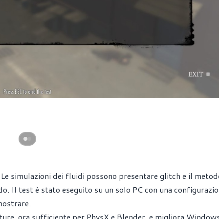
Le simulazioni dei fluidi possono presentare glitch e il metod
. Il test è stato eseguito su un solo PC con una configurazi
mostrare.
ture, ora sufficiente per PhysX e Blender, e migliora Window