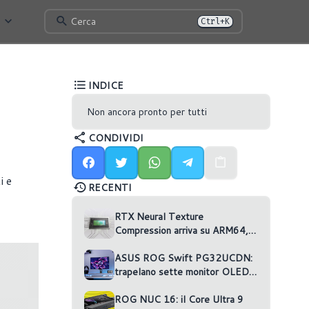
Cerca
Ctrl+K
INDICE
Non ancora pronto per tutti
CONDIVIDI
i e
RECENTI
RTX Neural Texture
Compression arriva su ARM64,
ma nessun gioco la usa
ASUS ROG Swift PG32UCDN:
trapelano sette monitor OLED
non annunciati
ROG NUC 16: il Core Ultra 9