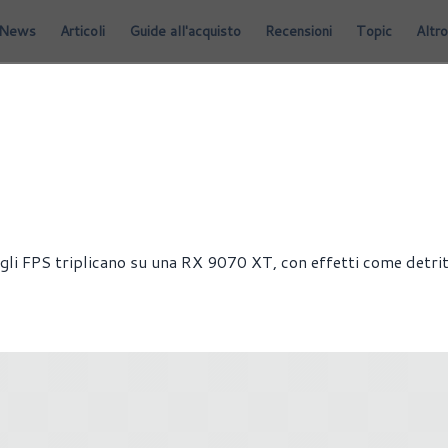
News
Articoli
Guide all'acquisto
Recensioni
Topic
Altro
 gli FPS triplicano su una RX 9070 XT, con effetti come detrit