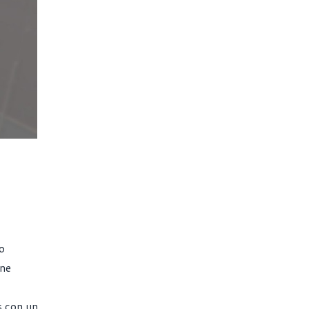
o
one
s con un