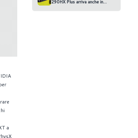
290HX Plus arriva anche in
versione RTX 5070 Ti
VIDIA
per
irare
chi
XT a
PhysX