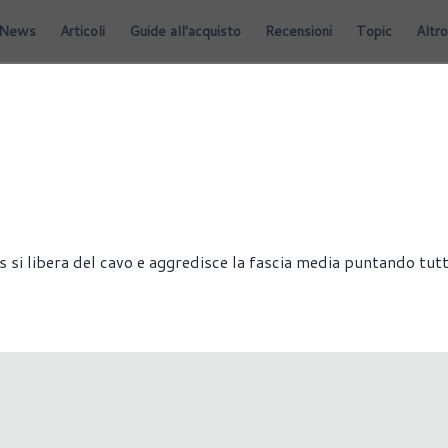
News
Articoli
Guide all'acquisto
Recensioni
Topic
Altro
si libera del cavo e aggredisce la fascia media puntando tutt