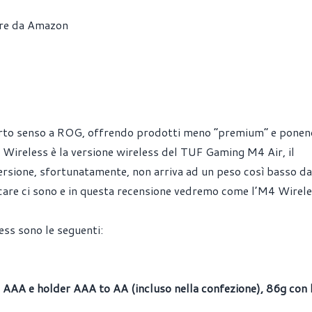
re da Amazon
 certo senso a ROG, offrendo prodotti meno “premium” e pone
Wireless è la versione wireless del TUF Gaming M4 Air, il
rsione, sfortunatamente, non arriva ad un peso così basso da
iocare ci sono e in questa recensione vedremo come l’M4 Wirel
ss sono le seguenti:
a AAA e holder AAA to AA (incluso nella confezione), 86g con 