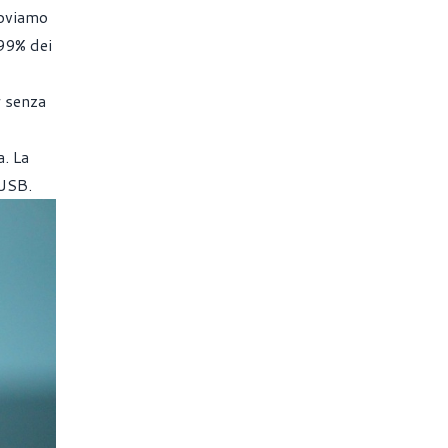
roviamo
 99% dei
r senza
a. La
 USB.