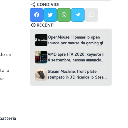
CONDIVIDI
RECENTI
OpenMouse: il pannello open
source per mouse da gaming gira
nel browser
ndo un
AMD apre IFA 2026: keynote il
4 settembre, nessun annuncio
confermato
ta la
Steam Machine: front plate
stampato in 3D ricarica lo Steam
ess
Controller
batteria