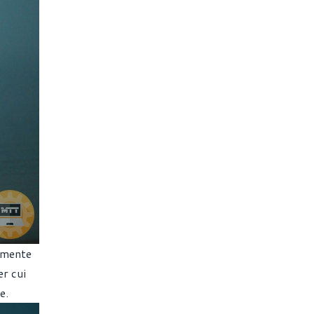
vamente
r cui
e.