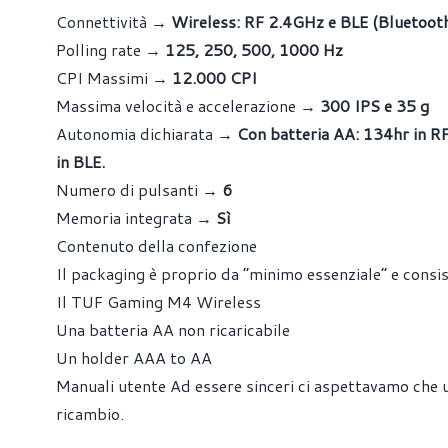
Connettività →
Wireless: RF 2.4GHz e BLE (Bluetoot
Polling rate →
125, 250, 500, 1000 Hz
CPI Massimi →
12.000 CPI
Massima velocità e accelerazione →
300 IPS e 35 g
Autonomia dichiarata →
Con batteria AA: 134hr in R
in BLE.
Numero di pulsanti →
6
Memoria integrata →
Sì
Contenuto della confezione
Il packaging è proprio da “minimo essenziale” e consis
Il TUF Gaming M4 Wireless
Una batteria AA non ricaricabile
Un holder AAA to AA
Manuali utente Ad essere sinceri ci aspettavamo che
ricambio.