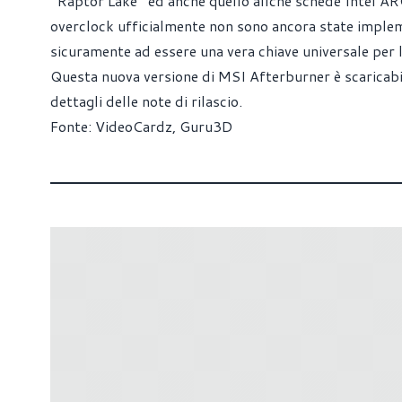
‘‘Raptor Lake’’ ed anche quello allche schede Intel AR
overclock ufficialmente non sono ancora state implem
sicuramente ad essere una vera chiave universale per l
Questa nuova versione di MSI Afterburner è
scaricab
dettagli delle note di rilascio.
Fonte:
VideoCardz
,
Guru3D