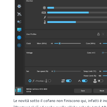
Le novità sotto il cofano non finiscono qui, infatti è 