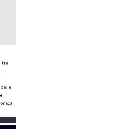
ltra
i
 delle
ve
ronaca,