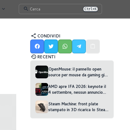
Cerca
Ctrl+K
CONDIVIDI
RECENTI
OpenMouse: il pannello open
source per mouse da gaming gira
nel browser
AMD apre IFA 2026: keynote il
4 settembre, nessun annuncio
confermato
Steam Machine: front plate
stampato in 3D ricarica lo Steam
Controller