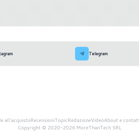
ascia i driver Arc & Iris
Nvidia rilascia i driver Ga
s 31.0.101.4311
531.61
tagram
Telegram
e all'acquisto
Recensioni
Topic
Redazione
Video
About e contatt
Copyright © 2020-2026 MoreThanTech SRL