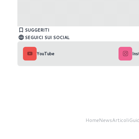
Nvidia rilascia i driver GeForce Game
Intel ril
Ready 531.68
Graphic
SUGGERITI
SEGUICI SUI SOCIAL
YouTube
Ins
Home
News
Articoli
Guid