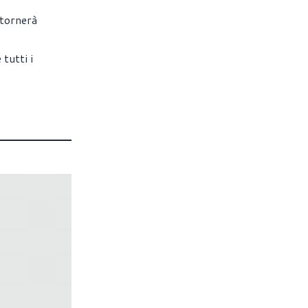
 tornerà
tutti i