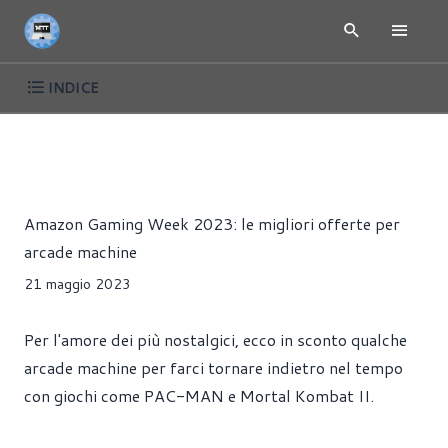
INDICE
AMAZON GAMING WEEK MAGGIO 2023 - LE MIGLIORI
NE
OFFERTE
Riccardo Pollio
Amazon Gaming Week 2023: le migliori offerte per
arcade machine
21 maggio 2023
Per l'amore dei più nostalgici, ecco in sconto qualche
arcade machine per farci tornare indietro nel tempo
con giochi come PAC-MAN e Mortal Kombat II.