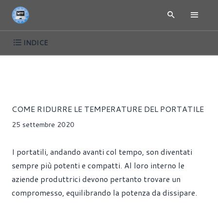
INDICE
ARTICOLI
CPU
DISSIPATORI
HARDWARE
SCHEDE VI
Fabio Carrista
COME RIDURRE LE TEMPERATURE DEL PORTATILE
25 settembre 2020
I portatili, andando avanti col tempo, son diventati
sempre più potenti e compatti. Al loro interno le
aziende produttrici devono pertanto trovare un
compromesso, equilibrando la potenza da dissipare.