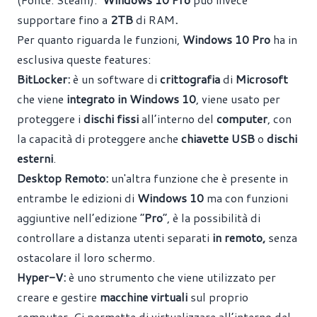
supportare fino a
2TB
di RAM
.
Per quanto riguarda le funzioni,
Windows 10 Pro
ha in
esclusiva queste features:
BitLocker:
è un software di
crittografia
di
Microsoft
che viene
integrato in Windows 10
, viene usato per
proteggere i
dischi fissi
all’interno del
computer
, con
la capacità di proteggere anche
chiavette USB
o
dischi
esterni
.
Desktop Remoto:
un'altra funzione che è presente in
entrambe le edizioni di
Windows 10
ma con funzioni
aggiuntive nell’edizione “
Pro
”, è la possibilità di
controllare a distanza utenti separati
in
remoto,
senza
ostacolare il loro schermo.
Hyper-V:
è uno strumento che viene utilizzato per
creare e gestire
macchine virtuali
sul proprio
computer. Ci permette di virtualizzare all’interno del