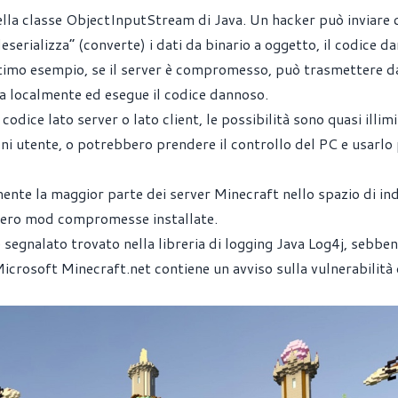
ella classe ObjectInputStream di Java. Un hacker può inviare 
eserializza” (converte) i dati da binario a oggetto, il codice d
ltimo esempio, se il server è compromesso, può trasmettere d
izza localmente ed esegue il codice dannoso.
dice lato server o lato client, le possibilità sono quasi illimi
i utente, o potrebbero prendere il controllo del PC e usarlo
nte la maggior parte dei server Minecraft nello spazio di ind
ssero mod compromesse installate.
segnalato trovato nella libreria di logging Java Log4j, sebbe
 Microsoft
Minecraft.net
contiene un avviso sulla vulnerabilità 