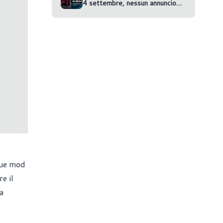
4 settembre, nessun annuncio
confermato
due mod
e il
a