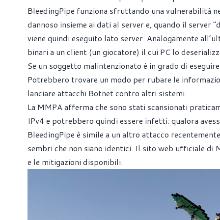
BleedingPipe funziona sfruttando una vulnerabilità n
dannoso insieme ai dati al server e, quando il server “d
viene quindi eseguito lato server. Analogamente all’u
binari a un client (un giocatore) il cui PC lo deserial
Se un soggetto malintenzionato è in grado di eseguire co
Potrebbero trovare un modo per rubare le informazion
lanciare attacchi Botnet contro altri sistemi.
La
MMPA
afferma che sono stati scansionati praticame
IPv4 e potrebbero quindi essere infetti; qualora ave
BleedingPipe è simile a un altro attacco recentemente 
sembri che non siano identici. Il sito web ufficiale di
e le mitigazioni disponibili.