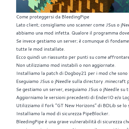
Come proteggersi da BleedingPipe
Lato client; consigliamo uno scanner come
JSus
o
jNe
abbiamo una mod infetta. Qualore il programma dovesse
Se invece gestiamo un server; è comunque di fondame
tutte le mod installate.
Ecco quindi un riassunto per punti su come affrontare
Non utilizziamo mod instabili o non aggiornate.
Installiamo la patch di Dogboy21 per i mod che sono v
Eseguiamo
JSus
o
jNeedle
sulla directory .minecraft pe
Se gestiamo un server, eseguiamo
JSus
o
jNeedle
su t
Aggiorniamo le versioni precedenti di EnderIO e/o Log
Utilizziamo il fork “GT New Horizons” di BDLib se lo si
Installiamo la
mod di sicurezza PipeBlocker
.
BleedingPipe è una grave vulnerabilità di sicurezza c