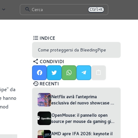
Cerca
Ctrl+K
INDICE
Come proteggersi da BleedingPipe
CONDIVIDI
RECENTI
ipe" da
Netflix avrà l'anteprima
he hanno
esclusiva del nuovo showcase di
 mod
GTA VI
OpenMouse: il pannello open
source per mouse da gaming gira
nel browser
AMD apre IFA 2026: keynote il