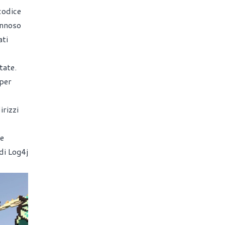
codice
annoso
ati
tate.
 per
irizzi
ne
di Log4j