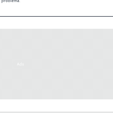
di problema.
Ads
Now otterrà altri 23 titoli ad
I migliori giochi per PC e c
uscita questa settimana (
31)