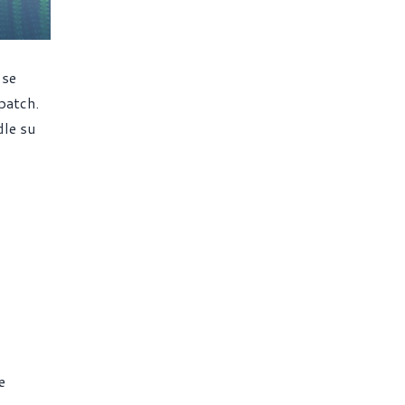
 se
patch.
dle su
e