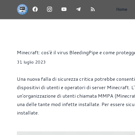
Home
NEWS
ANTIVIRUS
LINUX
MACOS
TUTORIAL
W
Riccardo Pollio
Minecraft: cos'è il virus BleedingPipe e come protegg
31 luglio 2023
Una nuova falla di sicurezza critica potrebbe consenti
dispositivi di utenti e operatori di server Minecraft.
un'organizzazione di utenti chiamata MMPA (Minecraft 
una delle tante mod infette installate. Per essere sicu
installate.