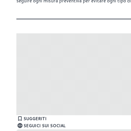
seguire ogni misura preventiva per evitare ogni tipo 
Come sapere la capacità massima della
GeForce 
RAM del PC
Aprile
SUGGERITI
SEGUICI SUI SOCIAL