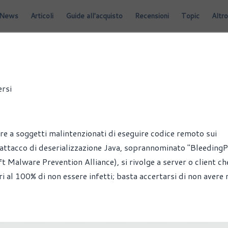
News
Articoli
Guide all'acquisto
Recensioni
Topic
Altro
INDOWS
ersi
re a soggetti malintenzionati di eseguire codice remoto sui
 L'attacco di deserializzazione Java, soprannominato "BleedingP
Malware Prevention Alliance), si rivolge a server o client c
ri al 100% di non essere infetti; basta accertarsi di non avere