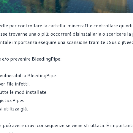
edle
per controllare la cartella .minecraft e controllare quindi
 trovarne una o più; occorrerà disinstallarla o scaricare la 
ntale importanza eseguire una scansione tramite JSus o jNee
 e/o prevenire BleedingPipe:
ulnerabili a BleedingPipe.
r file infetti.
utte le mod installate.
isticsPipes.
 utilizza già.
he può avere gravi conseguenze se viene sfruttata. È important