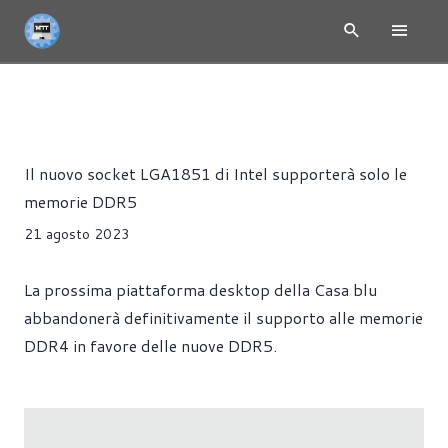
INTEL METEOR LAKE - 14TH GENERATION
NEWS
HARDWA
Alessandro Trezzi
Il nuovo socket LGA1851 di Intel supporterà solo le
memorie DDR5
21 agosto 2023
La prossima piattaforma desktop della Casa blu
abbandonerà definitivamente il supporto alle memorie
DDR4 in favore delle nuove DDR5.