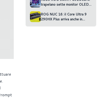
trapelano sette monitor OLED
non annunciati
ROG NUC 16: il Core Ultra 9
290HX Plus arriva anche in
versione RTX 5070 Ti
ettuare
e.
l
 Prompt