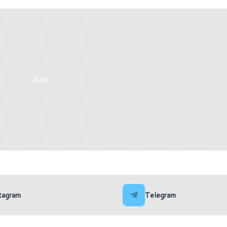
Ads
come amministratore": cosa
Come eseguire uno script .b
e
di Windows 11
tagram
Telegram