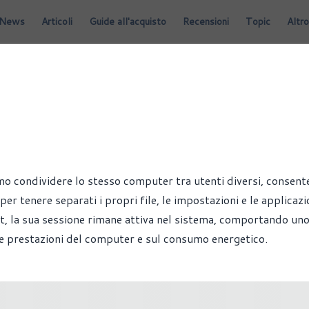
News
Articoli
Guide all'acquisto
Recensioni
Topic
Altro
mo condividere lo stesso computer tra utenti diversi, consent
er tenere separati i propri file, le impostazioni e le applicazi
out, la sua sessione rimane attiva nel sistema, comportando un
e prestazioni del computer e sul consumo energetico.