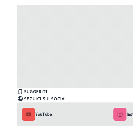
Windows 11: come scambiare file con
"Esegui 
Android tramite Google Nearby Share
vuol dir
SUGGERITI
SEGUICI SUI SOCIAL
YouTube
Ins