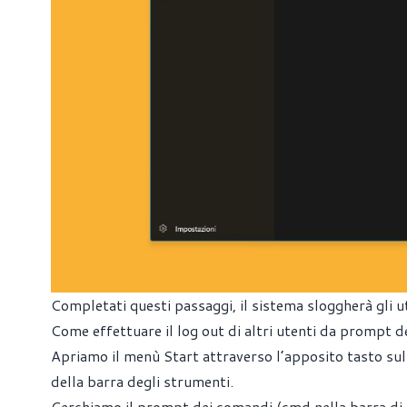
Completati questi passaggi, il sistema sloggherà gli u
Come effettuare il log out di altri utenti da prompt 
Apriamo il menù Start attraverso l’apposito tasto sul
della barra degli strumenti.
Cerchiamo il prompt dei comandi (cmd nella barra di ri