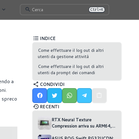
Cerca
Ctrl+K
INDICE
Come effettuare il log out di altri
utenti da gestione attività
Come effettuare il log out di altri
utenti da prompt dei comandi
endo a
CONDIVIDI
oni.
o spreco
RECENTI
RTX Neural Texture
Compression arriva su ARM64,
ma nessun gioco la usa
ASUS ROG Swift PG32UCDN: