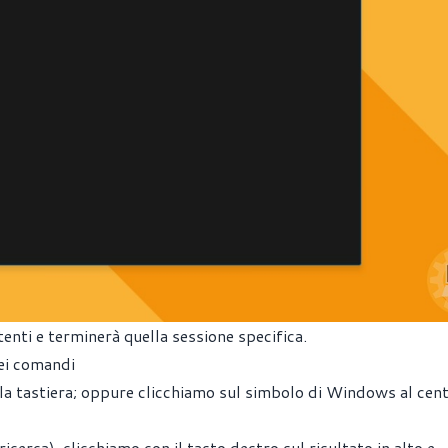
tenti e terminerà quella sessione specifica.
dei comandi
la tastiera; oppure clicchiamo sul simbolo di Windows al cen
cerca), clicchiamo con il tasto destro sul risultato in alto e