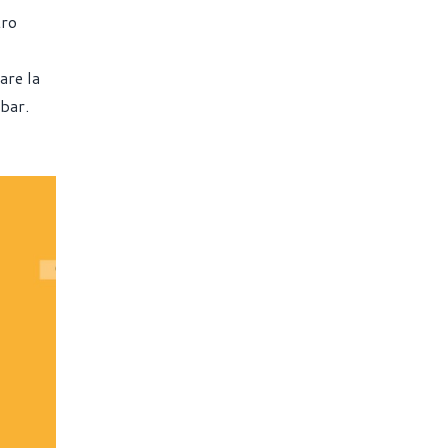
tro
are la
kbar.