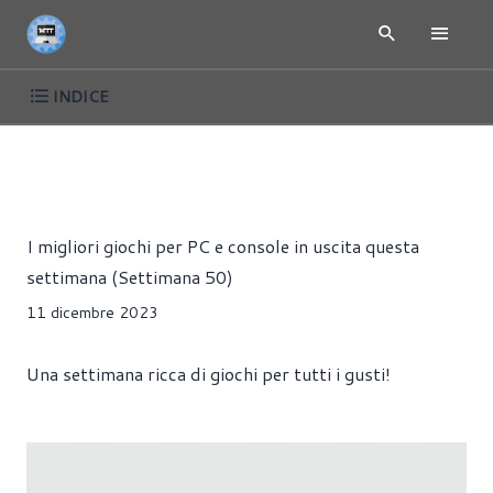
INDICE
GIOCHI PC E CONSOLE IN USCITA QUESTA SETTIMANA -
NE
LA SERIE
Riccardo Pollio
I migliori giochi per PC e console in uscita questa
settimana (Settimana 50)
11 dicembre 2023
Una settimana ricca di giochi per tutti i gusti!