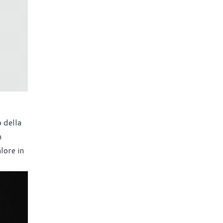
o della
n
lore in