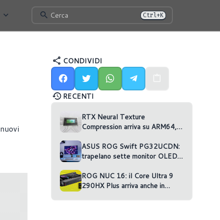
Cerca
Ctrl+K
CONDIVIDI
RECENTI
RTX Neural Texture
Compression arriva su ARM64,
 nuovi
ma nessun gioco la usa
ASUS ROG Swift PG32UCDN:
trapelano sette monitor OLED
non annunciati
ROG NUC 16: il Core Ultra 9
290HX Plus arriva anche in
versione RTX 5070 Ti