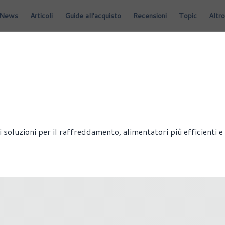
News
Articoli
Guide all'acquisto
Recensioni
Topic
Altro
LEASE
oluzioni per il raffreddamento, alimentatori più efficienti e