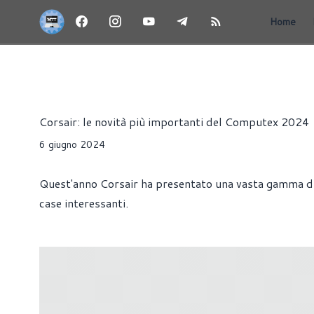
Home
NEWS
CASE
DISSIPATORI
MONITOR
PRESS RE
Riccardo Pollio
Corsair: le novità più importanti del Computex 2024
6 giugno 2024
Quest'anno Corsair ha presentato una vasta gamma di s
case interessanti.