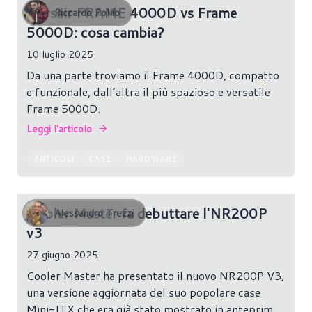
complesse. Ma quali sono le vere differenze tra i
Corsair FRAME 4000D vs Frame
Riccardo Pollio
due modelli? Vale davvero la pena passare allo
5000D: cosa cambia?
Y70 se abbiamo già messo le mani sullo Y60? In
10 luglio 2025
questo confronto cerchiamo di capire cosa cambia
davvero — tra dimensioni, compatibilità, airflow e
Da una parte troviamo il Frame 4000D, compatto
target di riferimento.
e funzionale, dall’altra il più spazioso e versatile
Frame 5000D.
Leggi l'articolo
ARTICOLI
CASE
HARDWARE
Cooler Master fa debuttare l'NR200P
Alessandro Trezzi
v3
27 giugno 2025
Cooler Master ha presentato il nuovo NR200P V3,
una versione aggiornata del suo popolare case
Mini-ITX che era già stato mostrato in anteprima