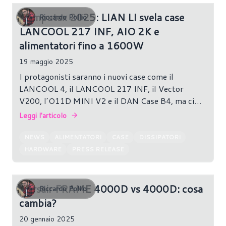
Computex 2025: LIAN LI svela case
Riccardo Pollio
LANCOOL 217 INF, AIO 2K e
alimentatori fino a 1600W
19 maggio 2025
I protagonisti saranno i nuovi case come il
LANCOOL 4, il LANCOOL 217 INF, il Vector
V200, l’O11D MINI V2 e il DAN Case B4, ma ci
saranno anche novità nei sistemi AIO con
Leggi l'articolo
HydroShift III e nei PSU con le serie DWS, RS, RB
e SP.
NEWS
ALIMENTATORI
CASE
DISSIPATORI
HARDWARE
PRESS RELEASE
Corsair FRAME 4000D vs 4000D: cosa
Riccardo Pollio
cambia?
20 gennaio 2025