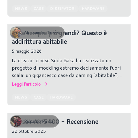
NEWS
CASE
DISSIPATORI
HARDWARE
Case sempre più grandi? Questo è
Alessandro Trezzi
addirittura abitabile
5 maggio 2026
La creator cinese Soda Baka ha realizzato un
progetto di modding estremo decisamente fuori
scala: un gigantesco case da gaming “abitabile”,
completo di ventole, RGB e componenti
Leggi l'articolo
sovradimensionati, all’interno del quale è stata
integrata una vera postazione funzionante.
NEWS
CASE
HARDWARE
Corsair Air 5400 - Recensione
Riccardo Pollio
22 ottobre 2025