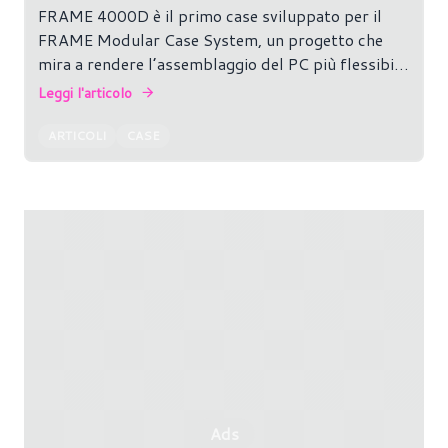
FRAME 4000D è il primo case sviluppato per il
FRAME Modular Case System, un progetto che
mira a rendere l’assemblaggio del PC più flessibile
e personalizzabile. Basato sulla serie 4000, il
Leggi l'articolo
FRAME 4000D offre numerose configurazioni che
permettono di aggiornare o modificare facilmente
ARTICOLI
CASE
il proprio sistema, adattandolo alle proprie
esigenze e creando un PC su misura.
Ads