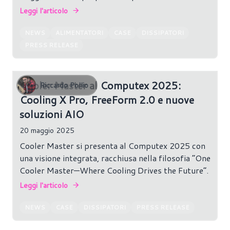
alle periferiche, fino ai dissipatori e agli
Leggi l'articolo
alimentatori di nuova generazione.
NEWS
ALIMENTATORI
CASE
DISSIPATORI
PRESS RELEASE
Cooler Master al Computex 2025:
Riccardo Pollio
Cooling X Pro, FreeForm 2.0 e nuove
soluzioni AIO
20 maggio 2025
Cooler Master si presenta al Computex 2025 con
una visione integrata, racchiusa nella filosofia “One
Cooler Master—Where Cooling Drives the Future”.
Leggi l'articolo
NEWS
CASE
DISSIPATORI
PRESS RELEASE