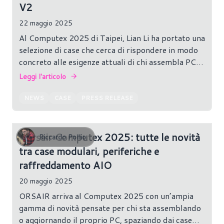
V2
22 maggio 2025
Al Computex 2025 di Taipei, Lian Li ha portato una
selezione di case che cerca di rispondere in modo
concreto alle esigenze attuali di chi assembla PC:
dall’ottimizzazione del flusso d’aria alla
Leggi l'articolo
compatibilità con le schede madri back-connect,
passando per soluzioni estetiche curate e gestione
NEWS
CASE
PRESS RELEASE
dei cavi più ordinata.
Corsair Computex 2025: tutte le novità
Riccardo Pollio
tra case modulari, periferiche e
raffreddamento AIO
20 maggio 2025
ORSAIR arriva al Computex 2025 con un’ampia
gamma di novità pensate per chi sta assemblando
o aggiornando il proprio PC, spaziando dai case