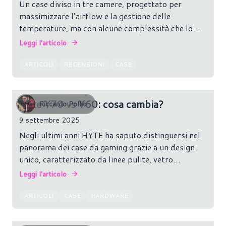
Un case diviso in tre camere, progettato per
massimizzare l’airflow e la gestione delle
temperature, ma con alcune complessità che lo
rendono un prodotto affascinante più per
Leggi l'articolo
concetto che per reale superiorità termica.
ARTICOLI
RECENSIONI
CASE
Hyte Y70 vs Y60: cosa cambia?
Riccardo Pollio
9 settembre 2025
Negli ultimi anni HYTE ha saputo distinguersi nel
panorama dei case da gaming grazie a un design
unico, caratterizzato da linee pulite, vetro
panoramico e soluzioni tecniche pensate per
Leggi l'articolo
l’estetica quanto per la funzionalità. Dopo il
successo del modello Y60, il brand ha deciso di
ARTICOLI
CASE
HARDWARE
alzare l’asticella con lo Y70, un case più ampio e
ambizioso, pensato per build ancora più