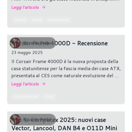
ad inizio anno al CES di Las Vegas.
Leggi l'articolo
NEWS
CASE
HARDWARE
Corsair Frame 4000D - Recensione
Riccardo Pollio
23 maggio 2025
Il Corsair Frame 4000D è la nuova proposta della
casa statunitense per la fascia media dei case ATX,
presentata al CES come naturale evoluzione del già
apprezzato 4000D.
Leggi l'articolo
RECENSIONI
CASE
Lian Li Computex 2025: nuovi case
Riccardo Pollio
Vector, Lancool, DAN B4 e O11D Mini