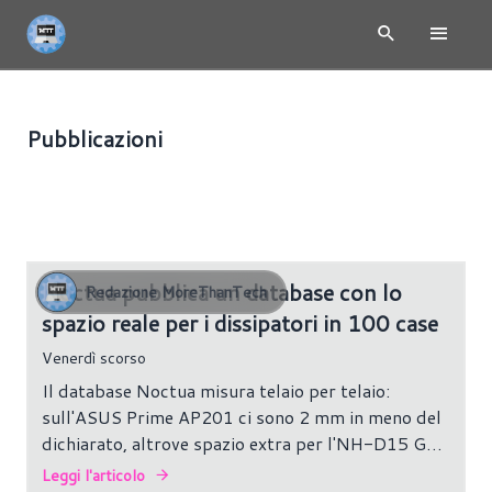
Pubblicazioni
CASE
150 risultati
Noctua pubblica un database con lo
Redazione MoreThanTech
spazio reale per i dissipatori in 100 case
Venerdì scorso
Il database Noctua misura telaio per telaio:
sull'ASUS Prime AP201 ci sono 2 mm in meno del
dichiarato, altrove spazio extra per l'NH-D15 G2
da 168 mm.
Leggi l'articolo