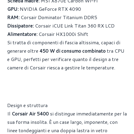
Scheda madre:
MSI X870E Carbon Wi-Fi
GPU:
NVIDIA GeForce RTX 4090
RAM:
Corsair Dominator Titanium DDR5
Dissipatore:
Corsair iCUE Link Titan 360 RX LCD
Alimentatore:
Corsair HX1000i Shift
Si tratta di componenti di fascia altissima, capaci di
generare oltre
450 W di consumo combinato
tra CPU
e GPU, perfetti per verificare quanto il design a tre
camere di Corsair riesca a gestire le temperature.
Design e struttura
Il
Corsair Air 5400
si distingue immediatamente per la
sua forma insolita. È un case largo, imponente, con
linee tondeggianti e una doppia lastra in vetro