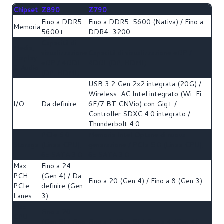
Chipset
Z890
Z790
Fino a DDR5-
Fino a DDR5-5600 (Nativa) / Fino a
Memoria
5600+
DDR4-3200
Capacità di
Media,
visualizzazione
Capacità di visualizzazione eDP /
Display
eDP / 4DDI
4DDI (DP, HDMI)
& Audio
(DP, HDMI)
USB 3.2 Gen 2x2 integrata (20G) /
Wireless-AC Intel integrato (Wi-Fi
I/O
Da definire
6E/7 BT CNVio) con Gig+ /
Controller SDXC 4.0 integrato /
Thunderbolt 4.0
PCIe 5.0
Memoria Intel Optane di nuova
Storage
(Linee CPU),
generazione / PCIe 5.0 (Linee CPU),
6x SATA 3.0
6x SATA 3.0
Max
Fino a 24
PCH
(Gen 4) / Da
Fino a 20 (Gen 4) / Fino a 8 (Gen 3)
PCIe
definire (Gen
Lanes
3)
Max
Fino a 20
CPU
(Gen 5) / Fino
Fino a 1 (Gen 5) / Fino a 4 (Gen 4)