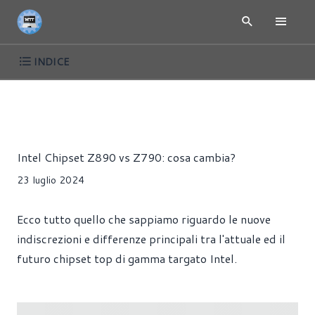
INDICE
INTEL METEOR LAKE - 14TH GENERATION
ARTICOLI
CPU
Riccardo Pollio
Intel Chipset Z890 vs Z790: cosa cambia?
23 luglio 2024
Ecco tutto quello che sappiamo riguardo le nuove
indiscrezioni e differenze principali tra l'attuale ed il
futuro chipset top di gamma targato Intel.