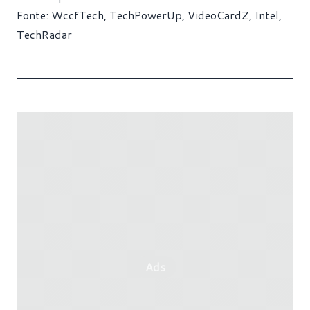
Fonte:
WccfTech
,
TechPowerUp
,
VideoCardZ
,
Intel
,
TechRadar
Ads