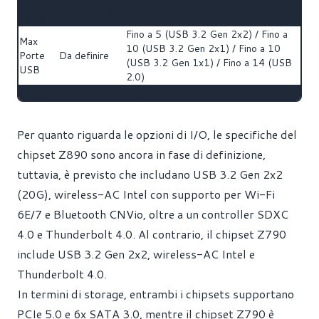
PCIe
a 4 (Gen 4)
Lanes
Fino a 5 (USB 3.2 Gen 2x2) / Fino a
Max
10 (USB 3.2 Gen 2x1) / Fino a 10
Porte
Da definire
(USB 3.2 Gen 1x1) / Fino a 14 (USB
USB
2.0)
Lancio
2024
2022
Per quanto riguarda le opzioni di I/O, le specifiche del
chipset Z890 sono ancora in fase di definizione,
tuttavia, è previsto che includano USB 3.2 Gen 2x2
(20G), wireless-AC Intel con supporto per Wi-Fi
6E/7 e Bluetooth CNVio, oltre a un controller SDXC
4.0 e Thunderbolt 4.0. Al contrario, il chipset Z790
include USB 3.2 Gen 2x2, wireless-AC Intel e
Thunderbolt 4.0.
In termini di storage, entrambi i chipsets supportano
PCIe 5.0 e 6x SATA 3.0, mentre il chipset Z790 è