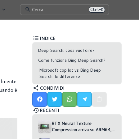
Cerca
Ctrl+K
INDICE
Deep Search: cosa vuol dire?
Come funziona Bing Deep Search?
Microsoft copilot vs Bing Deep
Search: le differenze
volmente
CONDIVIDI
quando è
RECENTI
RTX Neural Texture
Compression arriva su ARM64,
ma nessun gioco la usa