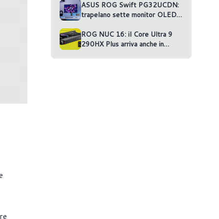
ASUS ROG Swift PG32UCDN:
trapelano sette monitor OLED
non annunciati
ROG NUC 16: il Core Ultra 9
290HX Plus arriva anche in
versione RTX 5070 Ti
e
re