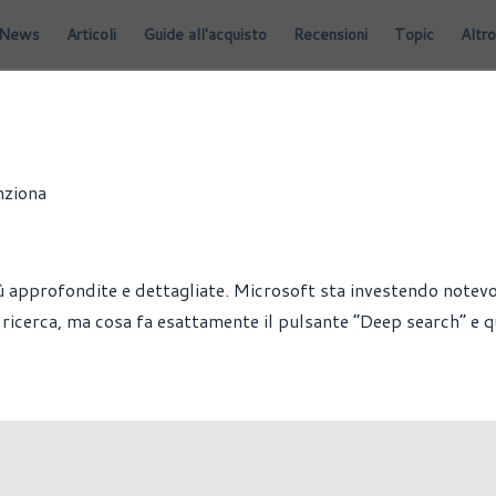
News
Articoli
Guide all'acquisto
Recensioni
Topic
Altro
nziona
iù approfondite e dettagliate. Microsoft sta investendo note
di ricerca, ma cosa fa esattamente il pulsante “Deep search” e 