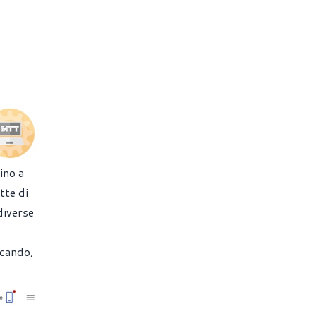
ino a
tte di
diverse
rcando,