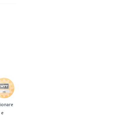
zionare
 e