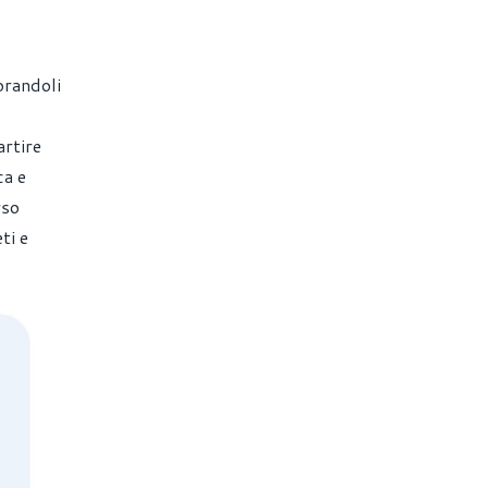
orandoli
artire
ca e
rso
ti e