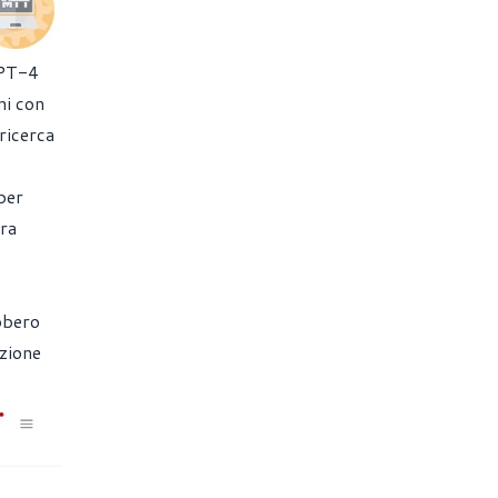
GPT-4
ni con
ricerca
per
ora
ebbero
azione