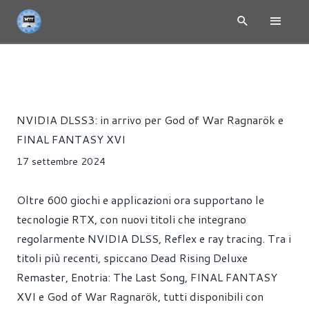
NEWS
CLOUD
GIOCHI
PRESS RELEASE
STREAMING
Riccardo Pollio
NVIDIA DLSS3: in arrivo per God of War Ragnarök e
FINAL FANTASY XVI
17 settembre 2024
Oltre 600 giochi e applicazioni ora supportano le
tecnologie RTX, con nuovi titoli che integrano
regolarmente NVIDIA DLSS, Reflex e ray tracing. Tra i
titoli più recenti, spiccano Dead Rising Deluxe
Remaster, Enotria: The Last Song, FINAL FANTASY
XVI e God of War Ragnarök, tutti disponibili con