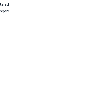
ata ad
ungere