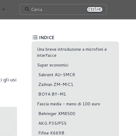
Cerca
Ctrl+K
INDICE
Una breve introduzione a microfoni e
interfacce
Super economici
Sabrent AU-SMCR
 gli usi
Zalman ZM-MIC1
BOYA BY-M1
Fascia media - meno di 100 euro
Behringer XM8500
AKG P3S/P5S
Fifine K669B