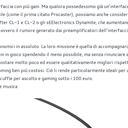
rfaccia con più gain. Ma qualora possedessimo già un’interfac
ile (come il prima citato Procaster), possiamo anche consider
ifter CL-1 e CL-2 o gli sEElectronics Dynamite, che aumentano
ovvero il rumore generato dai preamplificatori dell’interfacci
onomici in assoluto. La loro missione è quella di accompagnarc
ni in gioco spendendo il meno possibile, ma senza rinunciare a
 costare molto poco ed essere qualitativamente migliori rispett
ming ben più costosi. Ciò li rende particolarmente ideali per 
cuffie per ascolto e gaming sotto i 100 euro.
 e musica