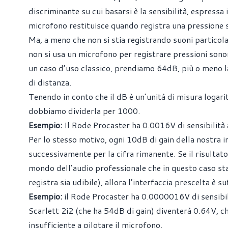
discriminante su cui basarsi è la sensibilità, espressa 
microfono restituisce quando registra una pressione 
Ma, a meno che non si stia registrando suoni particol
non si usa un microfono per registrare pressioni sonor
un caso d’uso classico, prendiamo 64dB, più o meno 
di distanza.
Tenendo in conto che il dB è un’unità di misura logari
dobbiamo dividerla per 1000.
Esempio:
Il Rode Procaster ha 0.0016V di sensibilità
Per lo stesso motivo, ogni 10dB di gain della nostra in
successivamente per la cifra rimanente. Se il risultato 
mondo dell’audio professionale che in questo caso stab
registra sia udibile), allora l’interfaccia prescelta è 
Esempio:
il Rode Procaster ha 0.0000016V di sensibili
Scarlett 2i2 (che ha 54dB di gain) diventerà 0.64V, che 
insufficiente a pilotare il microfono.