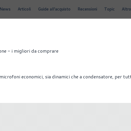
News
Articoli
Guide all'acquisto
Recensioni
Topic
Altro
one - i migliori da comprare
microfoni economici, sia dinamici che a condensatore, per tutti