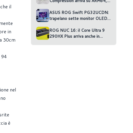
Compression arriva su ARM64,
che il
ma nessun gioco la usa
ASUS ROG Swift PG32UCDN:
trapelano sette monitor OLED
amente
non annunciati
ROG NUC 16: il Core Ultra 9
ore in
290HX Plus arriva anche in
 a 30cm
versione RTX 5070 Ti
è 94
e
ione nel
ono
srite
ccia è