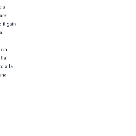
cia
are
 il gain
a.
i in
lla
o alla
una