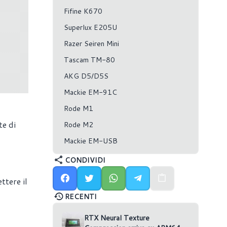
Fifine K670
Superlux E205U
Razer Seiren Mini
Tascam TM-80
AKG D5/D5S
Mackie EM-91C
Rode M1
te di
Rode M2
Mackie EM-USB
CONDIVIDI
ttere il
RECENTI
RTX Neural Texture