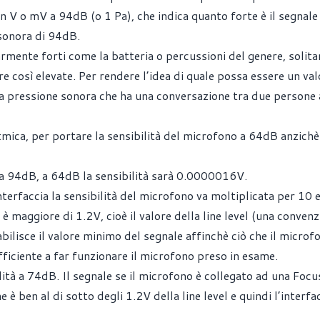
in V o mV a 94dB (o 1 Pa), che indica quanto forte è il segnale 
sonora di 94dB.
armente forti come la batteria o percussioni del genere, solit
e così elevate. Per rendere l’idea di quale possa essere un val
la pressione sonora che ha una conversazione tra due persone
tmica, per portare la sensibilità del microfono a 64dB anzich
 a 94dB, a 64dB la sensibilità sarà 0.0000016V.
terfaccia la sensibilità del microfono va moltiplicata per 10 
è maggiore di 1.2V, cioè il valore della line level (una convenz
ilisce il valore minimo del segnale affinchè ciò che il microf
sufficiente a far funzionare il microfono preso in esame.
tà a 74dB. Il segnale se il microfono è collegato ad una Focu
è ben al di sotto degli 1.2V della line level e quindi l’interfa