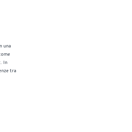
in una
 come
. In
enze tra