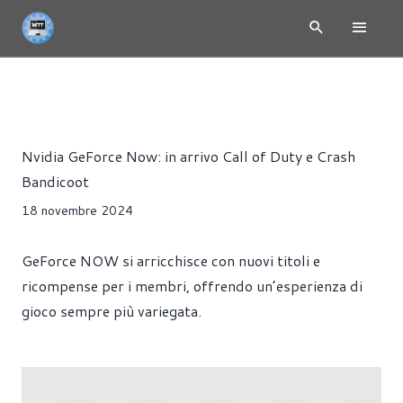
NEWS
CLOUD
GIOCHI
PRESS RELEASE
STREAMING
Riccardo Pollio
Nvidia GeForce Now: in arrivo Call of Duty e Crash
Bandicoot
18 novembre 2024
GeForce NOW si arricchisce con nuovi titoli e
ricompense per i membri, offrendo un’esperienza di
gioco sempre più variegata.