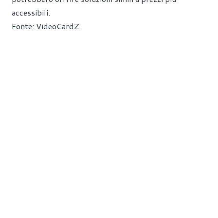
accessibili.
Fonte:
VideoCardZ
Ads