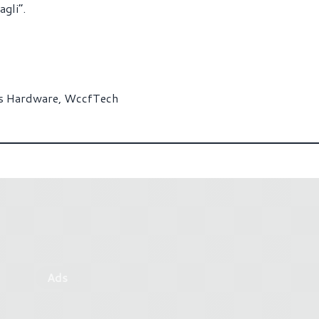
agli”.
s Hardware
,
WccfTech
Ads