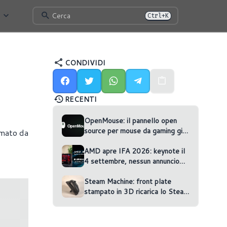
Cerca
Ctrl+K
CONDIVIDI
RECENTI
OpenMouse: il pannello open
source per mouse da gaming gira
rmato da
nel browser
AMD apre IFA 2026: keynote il
4 settembre, nessun annuncio
confermato
Steam Machine: front plate
stampato in 3D ricarica lo Steam
Controller