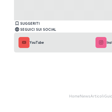
Intel rilascia i driver Arc Graphics
RTX Neur
101.6559
benchm
SUGGERITI
SEGUICI SUI SOCIAL
YouTube
Ins
Home
News
Articoli
Guid