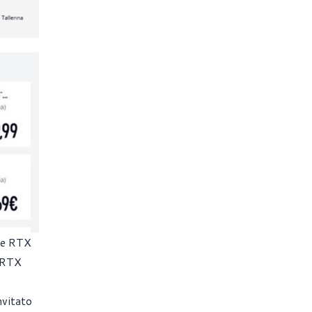
ce RTX
a RTX
nvitato