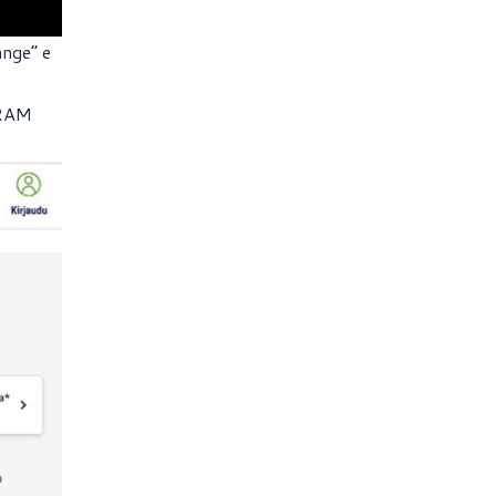
ange” e
 RAM