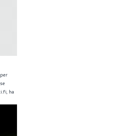
 per
ese
i.fi
, ha