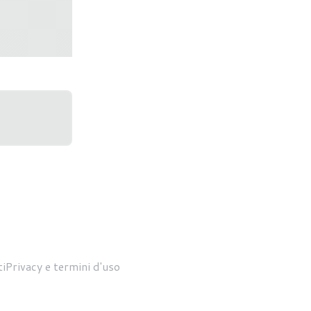
nuovi leak
su 3D Mark
i
Privacy e termini d'uso