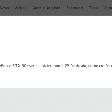
News
Articoli
Guide all'acquisto
Recensioni
Topic
Altro
eForce RTX 50-series inizieranno il 25 febbraio, come confe