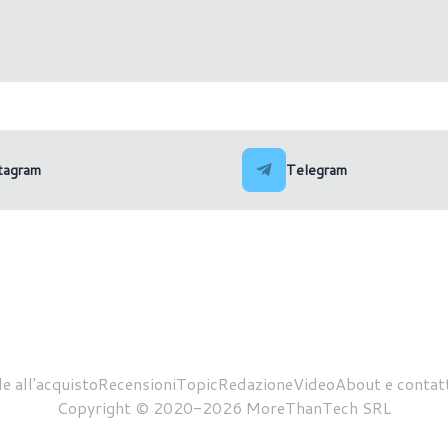
al Texture: online i primi
NVIDIA RTX 5080 Mobile: 
ark
mostrano le performance 
Time Spy
tagram
Telegram
e all'acquisto
Recensioni
Topic
Redazione
Video
About e contatt
Copyright © 2020-2026 MoreThanTech SRL