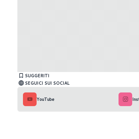
I migliori giochi per PC e console in
Xbox Gam
uscita nel 2025 (Settimana 11)
Marzo 
SUGGERITI
SEGUICI SUI SOCIAL
YouTube
Ins