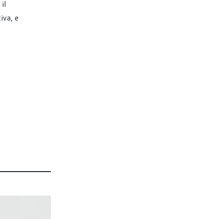
il
iva, e