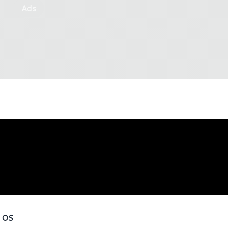
Ads
c OS