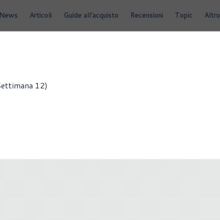
News
Articoli
Guide all'acquisto
Recensioni
Topic
Altro
 SERIE
NEWS
CONSOLE
GIOCHI
WINDOWS
(Settimana 12)