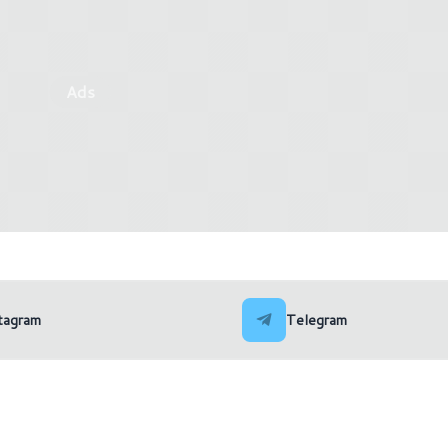
Ads
e Pass: tutte le novità di
I migliori giochi per PC e c
2025
uscita nel 2025 (Settiman
tagram
Telegram